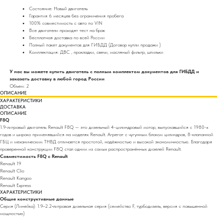
Состояние: Новый двигатель
Гарантия 6 месяцев без ограничения пробега
100% совместимость с авто по VIN
Все двигатели проходят тест на брак
Бесплатная доставка по всей России
Полный пакет документов для ГИБДД (Договор купли продажи )
Комплектация: ДВС , прокладки, свечи, масляный фильтр, шпильки
У нас вы можете купить двигатель с полным комплектом документов для ГИБДД и
заказать доставку в любой город России
Объем: 2
ОПИСАНИЕ
ХАРАКТЕРИСТИКИ
ДОСТАВКА
ОПИСАНИЕ
F8Q
1.9-литровый двигатель Renault F8Q — это дизельный 4-цилиндровый мотор, выпускавшийся с 1980-х
годов и широко применявшийся на моделях Renault. Агрегат с чугунным блоком цилиндров, 8-клапанной
ГБЦ и механическим ТНВД отличается простотой, надёжностью и высокой экономичностью. Благодаря
проверенной конструкции F8Q стал одним из самых распространённых дизелей Renault.
Совместимость F8Q с Renault
Renault 19
Renault Clio
Renault Kangoo
Renault Express
ХАРАКТЕРИСТИКИ
Общие конструктивные данные
Серия (Линейка): 1.9–2.2‑литровая дизельная серия (семейство F, турбодизель, версия с повышенной
мощностью)