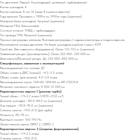
Тип двигателя: Рядный, 4‑цилиндровый, дизельный, турбированный
Кол-во цилиндров: 4
Кол-во клапанов: 8 или 16 (чаще 8 в ранних версиях)
Годы выпуска: Примерно с 1980‑х по 1990‑е годы (оценочно)
Материал блока цилиндров: Чугунный (оценочно)
Материал ГБЦ: Алюминиевая
Система питания: ТНВД с турбонаддувом
Тип привода ГРМ: Ременной (оценочно)
Принцип регулировки клапанов: Винтовая регулировка / гидрокомпенсаторы в поздних версиях
Расположение номера двигателя: На блоке цилиндров в районе стыка с КПП
Сухой вес (без навесного оборудования): Около 135–155 кг (оценочно)
Заявленный ресурс (производителем): Около 250 000–300 000 км
Фактический/Расчетный ресурс: До 350 000–400 000 км
Спецификации, связанные с эксплуатацией
Рекомендованный тип топлива: ДТ
Объем смазки в ДВС (полный): ~4.5–5.5 литра
Объем смазки (для замены): 4.0–5.0 литра
Рекомендованное масло: 15W‑40, 10W‑40 по API CF/CH‑4
Регламент масляного сервиса: 8 000–12 000 км
Характеристики версии 1 (ранняя турбо)
Точный объем: ~1.9–2.2 литра (≈1870–2150 см³)
Диаметр цилиндра: ~80.0–84.0 мм (оценочно)
Ход поршня: ~90.0–95.0 мм (оценочно)
Степень сжатия: ~19.0–21.0 (для турбо)
Мощность: 80–95 л.с.
Крутящий момент: 160–190 Нм
Экологические нормы: ЕВРО 2 / ЕВРО 3
Характеристики версии 2 (поздняя, форсированная)
Точный объем: ~1.9–2.2 литра
Степень сжатия: ~19.0–21.0