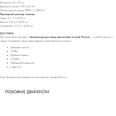
Мощность: 95–110 л.с.
Крутящий момент: 190–220 Нм
Экологические нормы: ЕВРО 3 / ЕВРО 4
Примерный расход топлива
Город: 6.5–7.5 л/100 км
Трасса: 5.0–6.0 л/100 км
Смешанный: 5.5–6.2 л/100 км
ДОСТАВКА
Мы организуем быструю и
бесплатную доставку двигателей по всей России
— в любой регион и
город. Отправляем заказ через ведущие транспортные компании:
«Деловые линии»
«ПЭК»
«Байкал Сервис»
«СДЭК»
«ЖелдорЭкспедиция»
и другими.
Наши филиалы расположены во всех крупных городах России.
ПОХОЖИЕ ДВИГАТЕЛИ