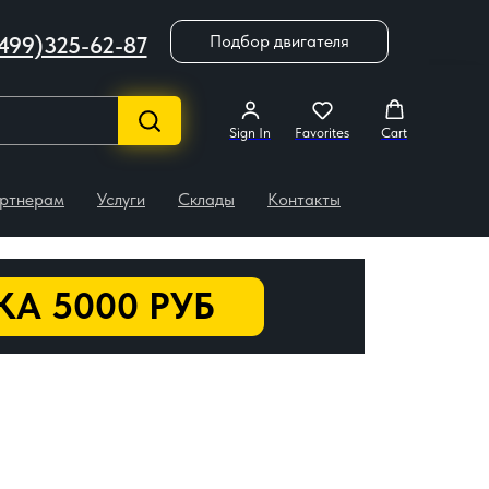
Подбор двигателя
499)325-62-87
Sign In
Favorites
Cart
ртнерам
Услуги
Склады
Контакты
А 5000 РУБ