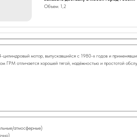
Объем: 1,2
4-цилиндровый мотор, выпускавшийся с 1980-х годов и применявший
ом ГРМ отличается хорошей тягой, надёжностью и простотой обсл
зельные/атмосферные)
очно)