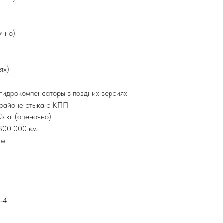
очно)
ях)
 гидрокомпенсаторы в поздних версиях
 районе стыка с КПП
5 кг (оценочно)
300 000 км
км
‑4