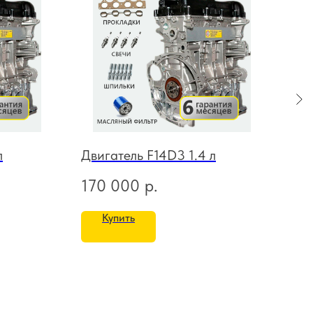
л
Двигатель F14D3 1.4 л
Дви
170 000
р.
26
Купить