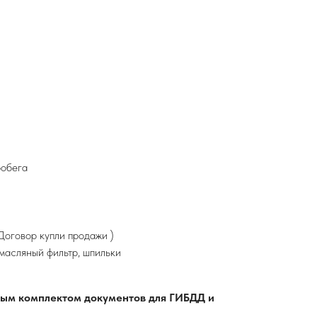
робега
оговор купли продажи )
 масляный фильтр, шпильки
лным комплектом документов для ГИБДД и