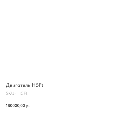
Двигатель H5Ft
SKU- H5Ft
180000,00
р.
КУПИТЬ