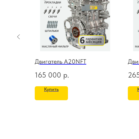
л
Двигатель A20NFT
Дви
165 000
р.
26
Купить