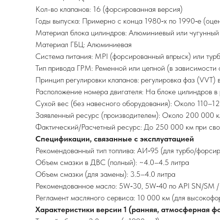
Кол-во клапанов: 16 (форсированная версия)
Годы выпуска: Примерно с конца 1980‑х по 1990‑е (оце
Материал блока цилиндров: Алюминиевый или чугунный 
Материал ГБЦ: Алюминиевая
Система питания: MPI (форсированный впрыск) или тур
Тип привода ГРМ: Ременной или цепной (в зависимости
Принцип регулировки клапанов: регулировка фаз (VVT) 
Расположение номера двигателя: На блоке цилиндров в
Сухой вес (без навесного оборудования): Около 110–12
Заявленный ресурс (производителем): Около 200 000 
Фактический/Расчетный ресурс: До 250 000 км при св
Спецификации, связанные с эксплуатацией
Рекомендованный тип топлива: АИ‑95 (для турбо/форси
Объем смазки в ДВС (полный): ~4.0–4.5 литра
Объем смазки (для замены): 3.5–4.0 литра
Рекомендованное масло: 5W‑30, 5W‑40 по API SN/SM 
Регламент масляного сервиса: 10 000 км (для высокоф
Характеристики версии 1 (ранняя, атмосферная ф