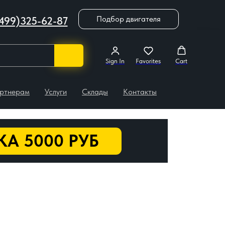
Подбор двигателя
499)325-62-87
Sign In
Favorites
Cart
ртнерам
Услуги
Склады
Контакты
А 5000 РУБ