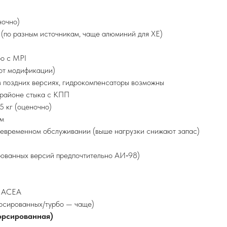
ночно)
(по разным источникам, чаще алюминий для XE)
бо с MPI
 от модификации)
в поздних версиях, гидрокомпенсаторы возможны
 районе стыка с КПП
5 кг (оценочно)
км
оевременном обслуживании (выше нагрузки снижают запас)
рованных версий предпочтительно АИ‑98)
/ ACEA
орсированных/турбо — чаще)
орсированная)