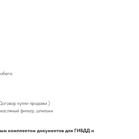
робега
оговор купли продажи )
 масляный фильтр, шпильки
лным комплектом документов для ГИБДД и