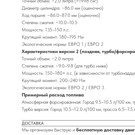
Точный объем: ~2.0 литра (≈1998 см³)
Диаметр цилиндра: ~86.0 мм (оценочно)
Ход поршня: ~86.0–87.0 мм (оценочно)
Степень сжатия: ~10.0–10.5
Мощность: 135–150 л.с.
Крутящий момент: 180–195 Нм
Экологические нормы: ЕВРО 1 / ЕВРО 2
Характеристики версии 2 (поздняя, турбо/форсир
Точный объем: ~2.0 литра
Степень сжатия: ~9.0–9.8 (для турбо ниже)
Мощность: 150–180+ л.с. (в зависимости от турбонадду
Крутящий момент: 200–240 Нм
Экологические нормы: ЕВРО 2 / ЕВРО 3
Примерный расход топлива
Атмосферная форсированная: Город 9.5–10.5 л/100 км, т
Турбо версия: Город 10.5–12.0 л/100 км, трасса 6.5–7.5
ДОСТАВКА
Мы организуем быструю и
бесплатную доставку двиг