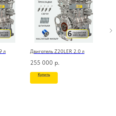
9 л
Двигатель Z20LER 2.0 л
Дви
255 000
р.
22
Купить