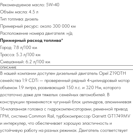
Рекомендуемое масло: 5W‑40
Объём масла: 4.5 л
Тип топлива: дизель
Примерный ресурс: около 300 000 км
Расположение номера двигателя: н/д
Примерный расход топлива
*
Город: 7.8 л/100 км
Трасса: 5.3 л/100 км
Смешанный: 6.2 л/100 км
ОПИСАНИЕ
В нашей компании доступен дизельный двигатель Opel Z19DTH
семейства 1.9 CDTi — проверенный рядный 4‑цилиндровый мотор
объемом 1.9 литра, развивающий 150 л.с. и 320 Нм, которого
достаточно даже для тяжелых семейных автомобилей. В
конструкции применяются чугунный блок цилиндров, алюминиевая
16‑клапанная головка с гидрокомпенсаторами, ременной привод
ГРМ, система Common Rail, турбокомпрессор Garrett GT1749MV
и интеркулер, что обеспечивает хорошую эластичность и
устойчивую работу на разных режимах. Двигатель соответствует