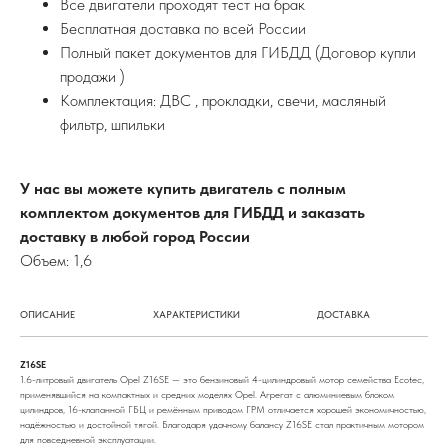
Все двигатели проходят тест на брак
Бесплатная доставка по всей России
Полный пакет документов для ГИБДД (Договор купли
продажи )
Комплектация: ДВС , прокладки, свечи, масляный
фильтр, шпильки
У нас вы можете купить двигатель с полным
комплектом документов для ГИБДД и заказать
доставку в любой город России
Объем: 1,6
ОПИСАНИЕ
ХАРАКТЕРИСТИКИ
ДОСТАВКА
Z16SE
1.6-литровый двигатель Opel Z16SE — это бензиновый 4-цилиндровый мотор семейства Ecotec,
применявшийся на компактных и средних моделях Opel. Агрегат с алюминиевым блоком
цилиндров, 16-клапанной ГБЦ и ремённым приводом ГРМ отличается хорошей экономичностью,
надёжностью и достойной тягой. Благодаря удачному балансу Z16SE стал практичным мотором
для повседневной эксплуатации.