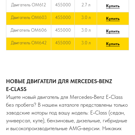
Двигатель OM612
455000
2.7 л
Купить
Двигатель OM603
455000
3.0 л
Купить
Двигатель OM606
455000
3.0 л
Купить
Двигатель OM642
455000
3.0 л
Купить
НОВЫЕ ДВИГАТЕЛИ ДЛЯ MERCEDES‑BENZ
E‑CLASS
Ищете новый двигатель для Mercedes‑Benz E‑Class
без пробега? В нашем каталоге представлены только
заводские моторы под вашу модель: E‑Class (седан,
универсал, купе), бензиновые, дизельные, гибридные
и высокопроизводительные AMG‑версии. Никаких