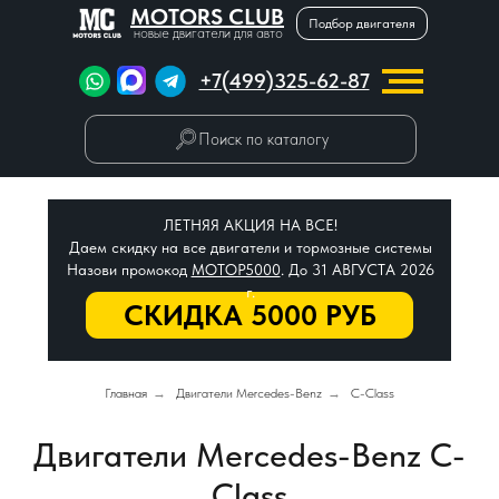
MOTORS CLUB
Подбор двигателя
новые двигатели для авто
+7(499)325-62-87
Поиск по каталогу
ЛЕТНЯЯ АКЦИЯ НА ВСЕ!
Даем скидку на все двигатели и тормозные системы
Назови промокод
МОТОР5000
. До 31 АВГУСТА 2026
г.
СКИДКА 5000 РУБ
Главная
→
Двигатели Mercedes-Benz
→
C-Class
Двигатели Mercedes-Benz C-
Class