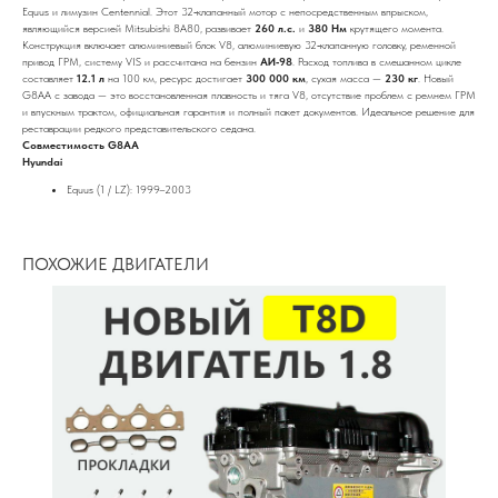
Equus и лимузин Centennial. Этот 32‑клапанный мотор с непосредственным впрыском,
являющийся версией Mitsubishi 8A80, развивает
260 л.с.
и
380 Нм
крутящего момента.
Конструкция включает алюминиевый блок V8, алюминиевую 32‑клапанную головку, ременной
привод ГРМ, систему VIS и рассчитана на бензин
АИ‑98
. Расход топлива в смешанном цикле
составляет
12.1 л
на 100 км, ресурс достигает
300 000 км
, сухая масса —
230 кг
. Новый
G8AA с завода — это восстановленная плавность и тяга V8, отсутствие проблем с ремнем ГРМ
и впускным трактом, официальная гарантия и полный пакет документов. Идеальное решение для
реставрации редкого представительского седана.
Совместимость G8AA
Hyundai
Equus (1 / LZ): 1999–2003
ПОХОЖИЕ ДВИГАТЕЛИ