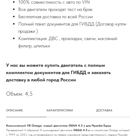
100% совместимость с авто по VIN
Все двигатели проходят тест на брак
Бесплатная доставка по всей России
Полный пакет документов для ГИБДД (Договор купли
продажи )
Комплектация: ДВС , прокладки, свечи, масляный
фильтр, шпильки
У нас вы можете купить двигатель с полным
комплектом документов для ГИБДД и заказать
доставку в любой город России
Объем: 4,5
ОПИСАНИЕ
ХАРАКТЕРИСТИКИ
ДОСТАВКА
Классический V8 Omega: новый двигатель G8AA 4.5 л для Hyundai Equus
Проверенный V-образный 8-цилиндровый двигатель
G8AA 4.5 л
из семейства Omega, который
с 1999 по 2003 год устанавливался на первое поколение представительского седана Hyundai