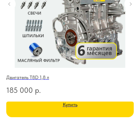
Двигатель T8D 1,8 л
Дв
185 000
р.
1
Купить