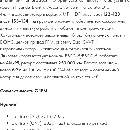
л
из линейки Smartstream, который устанавливается на актуальные
модели Hyundai Elantra, Accent, Venue и Kia Cerato. Этот
4‑цилиндровый мотор в версиях MPi и DPi развивает
122–123
л.с.
и
153–154 Нм
крутящего момента, обеспечивая комфортную
динамику и плавную работу с любыми типами трансмиссий.
Конструкция включает алюминиевый блок, 16‑клапанную головку
DOHC, цепной привод ГРМ, систему Dual CVVT и
гидрокомпенсаторы, исключающие регулировку клапанов.
Двигатель соответствует нормам ЕВРО‑5/ЕВРО‑6, работает
на
АИ-95
, ресурс составляет
250 000 км
. Расход топлива –
всего
6.9 л
на 100 км. Новый G4FM с завода – современный
мотор с видеоотчетом и бесплатной консультацией.
Совместимость G4FM
Hyundai
Elantra 6 (AD): 2018–2020
Elantra 7 (CN7): 2020–н.в. (на отдельных рынках)