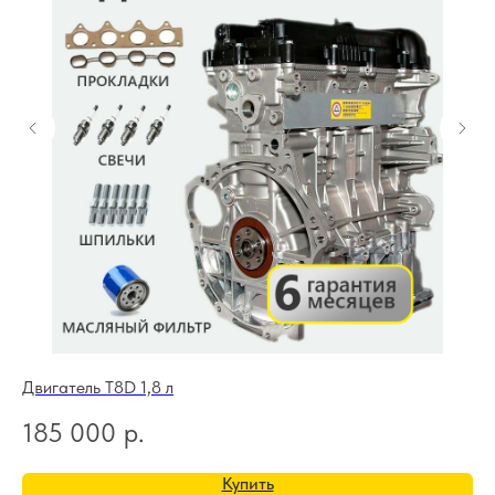
Двигатель T8D 1,8 л
Дв
185 000
р.
4
Купить