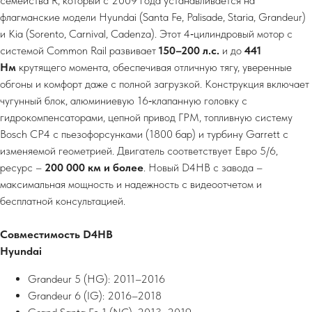
семейства R, который с 2009 года устанавливается на
флагманские модели Hyundai (Santa Fe, Palisade, Staria, Grandeur)
и Kia (Sorento, Carnival, Cadenza). Этот 4‑цилиндровый мотор с
системой Common Rail развивает
150–200 л.с.
и до
441
Нм
крутящего момента, обеспечивая отличную тягу, уверенные
обгоны и комфорт даже с полной загрузкой. Конструкция включает
чугунный блок, алюминиевую 16‑клапанную головку с
гидрокомпенсаторами, цепной привод ГРМ, топливную систему
Bosch CP4 с пьезофорсунками (1800 бар) и турбину Garrett с
изменяемой геометрией. Двигатель соответствует Евро 5/6,
ресурс –
200 000 км и более
. Новый D4HB с завода –
максимальная мощность и надежность с видеоотчетом и
бесплатной консультацией.
Совместимость D4HB
Hyundai
Grandeur 5 (HG): 2011–2016
Grandeur 6 (IG): 2016–2018