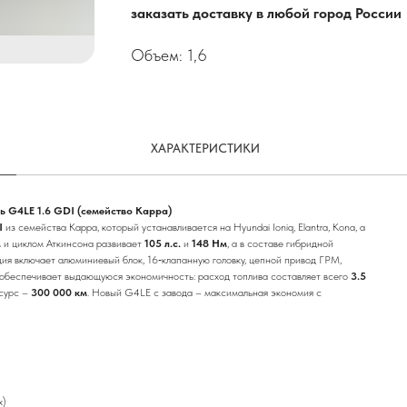
заказать доставку в любой город России
Объем: 1,6
ХАРАКТЕРИСТИКИ
ь G4LE 1.6 GDI (семейство Kappa)
I
из семейства Kappa, который устанавливается на Hyundai Ioniq, Elantra, Kona, а
м и циклом Аткинсона развивает
105 л.с.
и
148 Нм
, а в составе гибридной
ция включает алюминиевый блок, 16‑клапанную головку, цепной привод ГРМ,
 обеспечивает выдающуюся экономичность: расход топлива составляет всего
3.5
есурс –
300 000 км
. Новый G4LE с завода – максимальная экономия с
х)