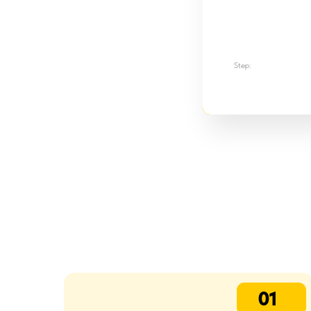
Step:
01