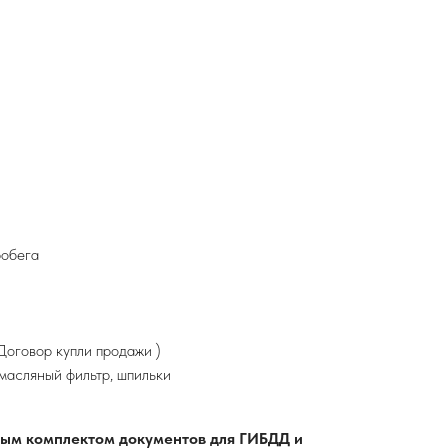
робега
оговор купли продажи )
 масляный фильтр, шпильки
лным комплектом документов для ГИБДД и