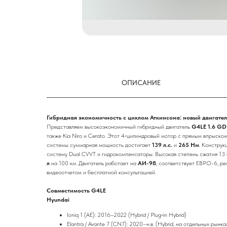
ОПИСАНИЕ
Гибридная экономичность с циклом Аткинсона: новый двигател
Представляем высокоэкономичный гибридный двигатель
G4LE 1.6 GD
также Kia Niro и Cerato. Этот 4‑цилиндровый мотор с прямым впрыско
системы суммарная мощность достигает
139 л.с.
и
265 Нм
. Конструк
систему Dual CVVT и гидрокомпенсаторы. Высокая степень сжатия 13
л
на 100 км. Двигатель работает на
АИ-98
, соответствует ЕВРО-6, р
видеоотчетом и бесплатной консультацией.
Совместимость G4LE
Hyundai
Ioniq 1 (AE): 2016–2022 (Hybrid / Plug‑in Hybrid)
Elantra / Avante 7 (CN7): 2020–н.в. (Hybrid, на отдельных рынка