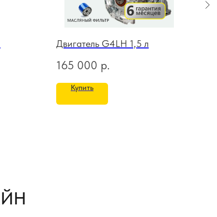
л
Двигатель G4LH 1,5 л
Дви
165 000
р.
15
Купить
АЙН