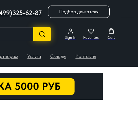
Подбор двигателя
499)325-62-87
Sign In
Favorites
Cart
ртнерам
Услуги
Склады
Контакты
А 5000 РУБ