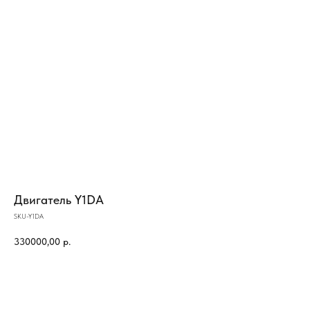
Двигатель Y1DA
SKU-Y1DA
330000,00
р.
КУПИТЬ