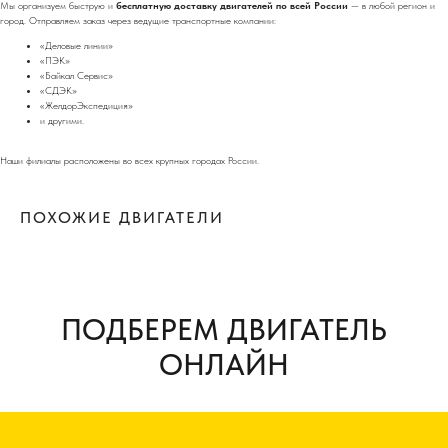
Мы организуем быструю и
бесплатную доставку двигателей по всей России
— в любой регион и
город. Отправляем заказ через ведущие транспортные компании:
«Деловые линии»
«ПЭК»
«Байкал Сервис»
«СДЭК»
«ЖелдорЭкспедиция»
и другими.
Наши филиалы расположены во всех крупных городах России.
ПОХОЖИЕ ДВИГАТЕЛИ
ПОДБЕРЕМ ДВИГАТЕЛЬ
ОНЛАЙН