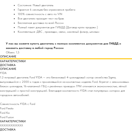
Состояние: Новый двигатель
Гарантия 6 месяцев без ограничения пробега
100% совместимость с авто по VIN
Все двигатели проходят тест на брак
Бесплатная доставка по всей России
Полный пакет документов для ГИБДД (Договор купли продажи )
Комплектация: ДВС , прокладки, свечи, масляный фильтр, шпильки
У нас вы можете купить двигатель с полным комплектом документов для ГИБДД и
заказать доставку в любой город России
Объем: 1,5
ОПИСАНИЕ
ХАРАКТЕРИСТИКИ
ДОСТАВКА
ОПИСАНИЕ
Y1DA
1.2-литровый двигатель Ford Y1DA — это бензиновый 4-цилиндровый мотор семейства Sigma,
выпускавшийся с 2000-х годов и применявшийся на компактных моделях Ford. Агрегат с алюминиевым
блоком цилиндров, 16-клапанной ГБЦ и ремённым приводом ГРМ отличается экономичностью, лёгкой
конструкцией и простой конструкцией. Благодаря компактности Y1DA стал популярным мотором для
городских автомобилей.
Совместимость Y1DA с Ford
Ford Fiesta
Ford Ka
Ford Fusion
ХАРАКТЕРИСТИКИ
XXXXXXXXXXXXX
ДОСТАВКА