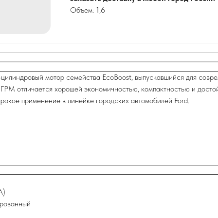
Объем: 1,6
-цилиндровый мотор семейства EcoBoost, выпускавшийся для совр
 ГРМ отличается хорошей экономичностью, компактностью и достой
окое применение в линейке городских автомобилей Ford.
A)
ированный