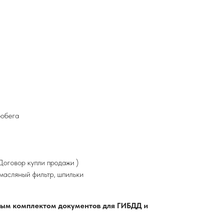
робега
оговор купли продажи )
 масляный фильтр, шпильки
лным комплектом документов для ГИБДД и