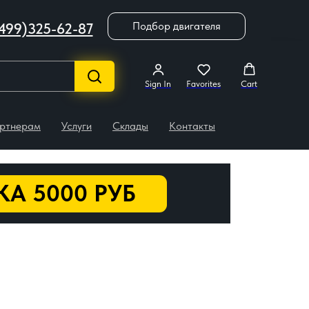
Подбор двигателя
499)325-62-87
Sign In
Favorites
Cart
ртнерам
Услуги
Склады
Контакты
А 5000 РУБ