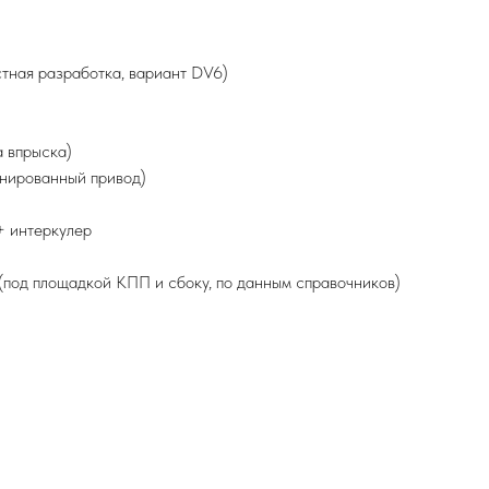
ная разработка, вариант DV6)
а впрыска)
инированный привод)
+ интеркулер
 (под площадкой КПП и сбоку, по данным справочников)