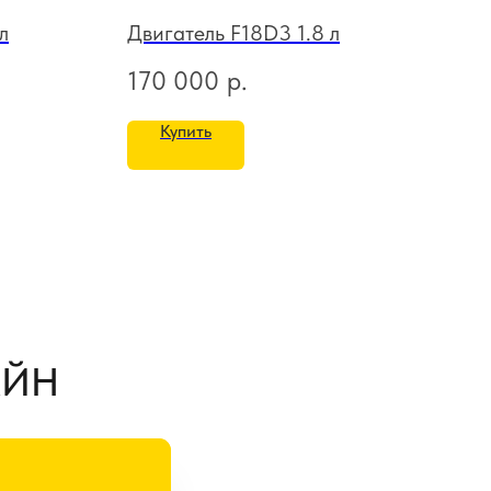
л
Двигатель F18D3 1.8 л
Дви
170 000
р.
17
Купить
АЙН