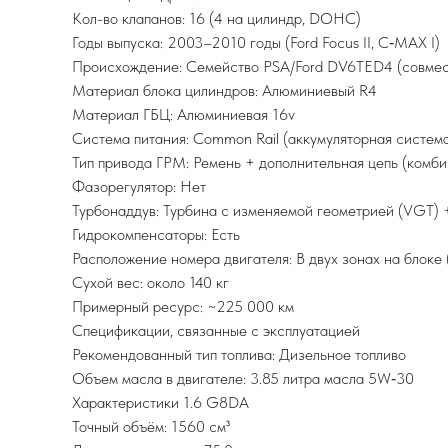
Кол-во клапанов: 16 (4 на цилиндр, DOHC)
Годы выпуска: 2003–2010 годы (Ford Focus II, C‑MAX I)
Происхождение: Семейство PSA/Ford DV6TED4 (совмест
Материал блока цилиндров: Алюминиевый R4
Материал ГБЦ: Алюминиевая 16v
Система питания: Common Rail (аккумуляторная систем
Тип привода ГРМ: Ремень + дополнительная цепь (комб
Фазорегулятор: Нет
Турбонаддув: Турбина с изменяемой геометрией (VGT) 
Гидрокомпенсаторы: Есть
Расположение номера двигателя: В двух зонах на блоке
Сухой вес: около 140 кг
Примерный ресурс: ~225 000 км
Спецификации, связанные с эксплуатацией
Рекомендованный тип топлива: Дизельное топливо
Объем масла в двигателе: 3.85 литра масла 5W‑30
Характеристики 1.6 G8DA
Точный объём: 1560 см³