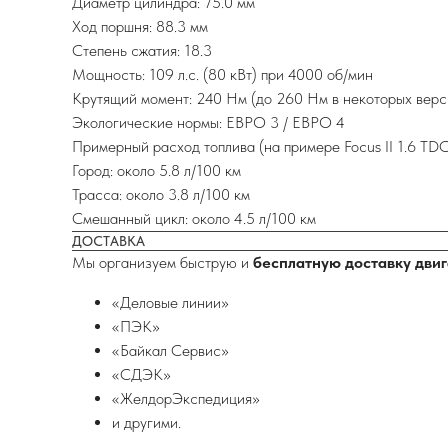
Диаметр цилиндра: 75.0 мм
Ход поршня: 88.3 мм
Степень сжатия: 18.3
Мощность: 109 л.с. (80 кВт) при 4000 об/мин
Крутящий момент: 240 Нм (до 260 Нм в некоторых верс
Экологические нормы: ЕВРО 3 / ЕВРО 4
Примерный расход топлива (на примере Focus II 1.6 TD
Город: около 5.8 л/100 км
Трасса: около 3.8 л/100 км
Смешанный цикл: около 4.5 л/100 км
ДОСТАВКА
Мы организуем быструю и
бесплатную доставку двиг
«Деловые линии»
«ПЭК»
«Байкал Сервис»
«СДЭК»
«ЖелдорЭкспедиция»
и другими.