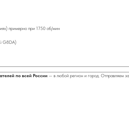
иях) примерно при 1750 об/мин
Ci G8DA)
ателей по всей России
— в любой регион и город. Отправляем з