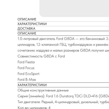
ОПИСАНИЕ
ХАРАКТЕРИСТИКИ
ДОСТАВКА
ОПИСАНИЕ
1.0-литровый двигатель Ford G8DA — это бензиновый 3
цилиндров, 12-клапанной ГБЦ, турбонаддувом и ремнём
сочетанию наддува и малых размеров G8DA получил шир
Совместимость G8DA с Ford
Ford Fiesta
Ford Focus
Ford EcoSport
Ford B-Max
ХАРАКТЕРИСТИКИ
Общие конструктивные данные
Серия (линейка): Ford 1.6 Duratorq TDCi DLD‑416 (G8D
Тип двигателя: Рядный, 4‑цилиндровый, дизельный, турб
Кол-во цилиндров: 4