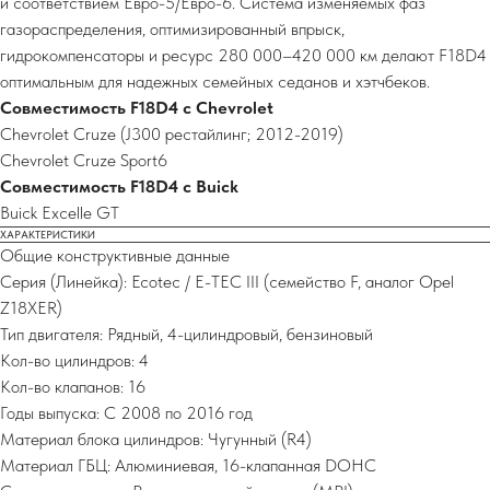
и соответствием Евро-5/Евро-6. Система изменяемых фаз
газораспределения, оптимизированный впрыск,
гидрокомпенсаторы и ресурс 280 000–420 000 км делают F18D4
оптимальным для надежных семейных седанов и хэтчбеков.
Совместимость F18D4 с Chevrolet
Chevrolet Cruze (J300 рестайлинг; 2012-2019)
Chevrolet Cruze Sport6
Совместимость F18D4 с Buick
Buick Excelle GT
ХАРАКТЕРИСТИКИ
Общие конструктивные данные
Серия (Линейка): Ecotec / E-TEC III (семейство F, аналог Opel
Z18XER)
Тип двигателя: Рядный, 4-цилиндровый, бензиновый
Кол-во цилиндров: 4
Кол-во клапанов: 16
Годы выпуска: С 2008 по 2016 год
Материал блока цилиндров: Чугунный (R4)
Материал ГБЦ: Алюминиевая, 16-клапанная DOHC