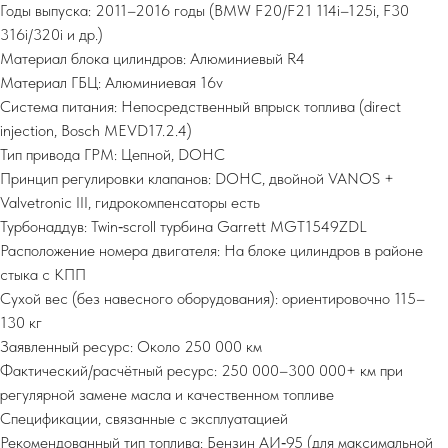
Годы выпуска: 2011–2016 годы (BMW F20/F21 114i–125i, F30
316i/320i и др.)
Материал блока цилиндров: Алюминиевый R4
Материал ГБЦ: Алюминиевая 16v
Система питания: Непосредственный впрыск топлива (direct
injection, Bosch MEVD17.2.4)
Тип привода ГРМ: Цепной, DOHC
Принцип регулировки клапанов: DOHC, двойной VANOS +
Valvetronic III, гидрокомпенсаторы есть
Турбонаддув: Twin‑scroll турбина Garrett MGT1549ZDL
Расположение номера двигателя: На блоке цилиндров в районе
стыка с КПП
Сухой вес (без навесного оборудования): ориентировочно 115–
130 кг
Заявленный ресурс: Около 250 000 км
Фактический/расчётный ресурс: 250 000–300 000+ км при
регулярной замене масла и качественном топливе
Спецификации, связанные с эксплуатацией
Рекомендованный тип топлива: Бензин АИ‑95 (для максимальной