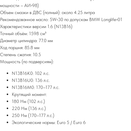
мощности – АИ‑98)
Объем смазки в ДВС (полный): около 4.25 литра
Рекомендованное масло: 5W‑30 по допускам BMW Longlife‑01
Характеристики версии 1.6 (N13B16)
Точный объём: 1598 см³
Диаметр цилиндра: 77.0 мм
Ход поршня: 85.8 мм
Степень сжатия: 10.5
Мощность (по подверсиям):
N13B16K0: 102 л.с.
N13B16U0: 136 л.с.
N13B16M0: 170–177 л.с.
Крутящий момент:
180 Нм (102 л.с.)
220 Нм (136 л.с.)
250 Нм (170–177 л.с.)
Экологические нормы: Euro 5 / Euro 6