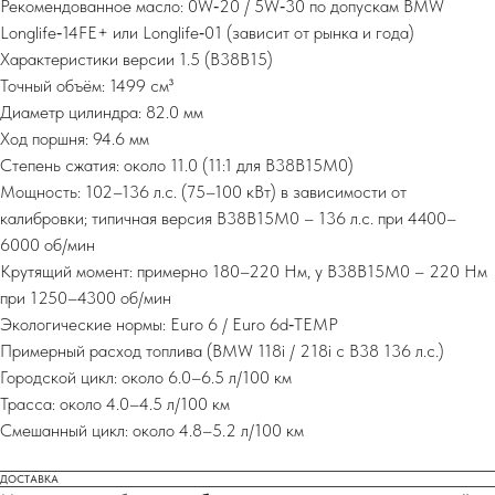
Рекомендованное масло: 0W‑20 / 5W‑30 по допускам BMW
Longlife‑14FE+ или Longlife‑01 (зависит от рынка и года)
Характеристики версии 1.5 (B38B15)
Точный объём: 1499 см³
Диаметр цилиндра: 82.0 мм
Ход поршня: 94.6 мм
Степень сжатия: около 11.0 (11:1 для B38B15M0)
Мощность: 102–136 л.с. (75–100 кВт) в зависимости от
калибровки; типичная версия B38B15M0 – 136 л.с. при 4400–
6000 об/мин
Крутящий момент: примерно 180–220 Нм, у B38B15M0 – 220 Нм
при 1250–4300 об/мин
Экологические нормы: Euro 6 / Euro 6d‑TEMP
Примерный расход топлива (BMW 118i / 218i с B38 136 л.с.)
Городской цикл: около 6.0–6.5 л/100 км
Трасса: около 4.0–4.5 л/100 км
Смешанный цикл: около 4.8–5.2 л/100 км
ДОСТАВКА