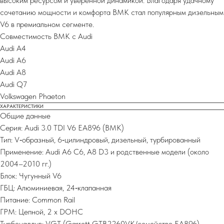
высоким ресурсом и уверенной динамикой. Благодаря удачному
сочетанию мощности и комфорта BMK стал популярным дизельным
V6 в премиальном сегменте.
Совместимость BMK с Audi
Audi A4
Audi A6
Audi A8
Audi Q7
Volkswagen Phaeton
ХАРАКТЕРИСТИКИ
Общие данные
Серия: Audi 3.0 TDI V6 EA896 (BMK)
Тип: V‑образный, 6‑цилиндровый, дизельный, турбированный
Применение: Audi A6 C6, A8 D3 и родственные модели (около
2004–2010 гг.)
Блок: Чугунный V6
ГБЦ: Алюминиевая, 24‑клапанная
Питание: Common Rail
ГРМ: Цепной, 2 x DOHC
Турбонаддув: VGT (Garrett GTB2260VK/семейство EA896)