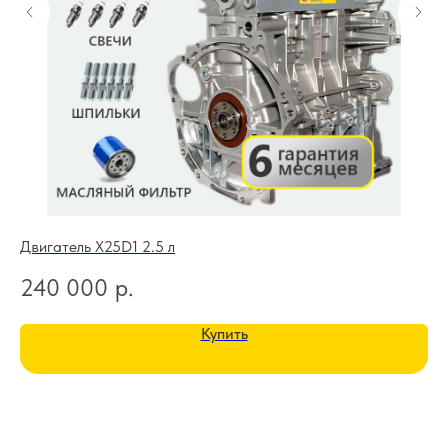
Двигатель X25D1 2.5 л
Дв
240 000
р.
1
Купить