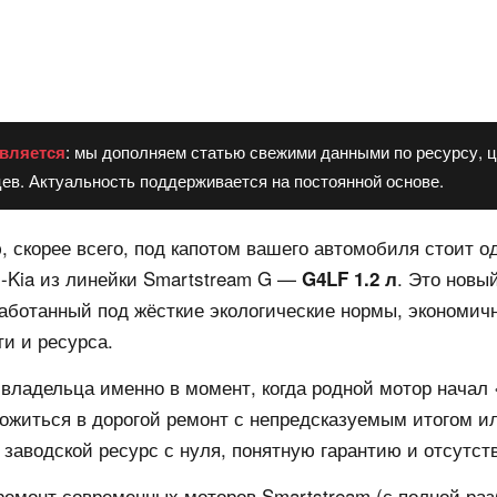
вляется
: мы дополняем статью свежими данными по ресурсу, ц
ев. Актуальность поддерживается на постоянной основе.
, скорее всего, под капотом вашего автомобиля стоит 
i-Kia из линейки Smartstream G —
. Это новы
G4LF 1.2 л
аботанный под жёсткие экологические нормы, экономич
ти и ресурса.
владельца именно в момент, когда родной мотор начал 
ожиться в дорогой ремонт с непредсказуемым итогом и
 заводской ресурс с нуля, понятную гарантию и отсутст
ремонт современных моторов Smartstream (с полной ра