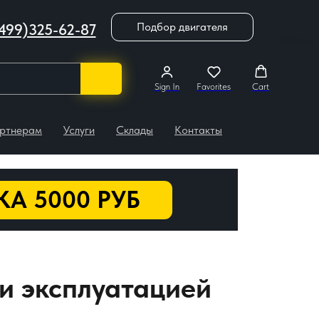
Подбор двигателя
499)325-62-87
Sign In
Favorites
Cart
ртнерам
Услуги
Склады
Контакты
А 5000 РУБ
 и эксплуатацией