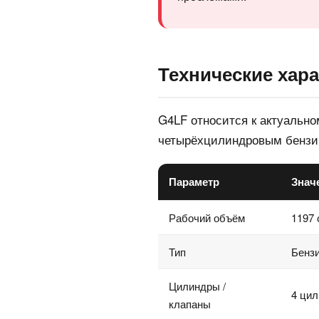
Технические хара
G4LF относится к актуальн
четырёхцилиндровым бензин
Параметр
Знач
Рабочий объём
1197 
Тип
Бенз
Цилиндры /
4 цил
клапаны