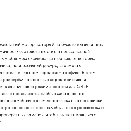
омпактный мотор, который на бумаге выглядит как
мичностью, экологичностью и повседневной
мным объёмом скрываются нюансы, от которых
плива, но и реальный ресурс, стоимость
вигателя в плотном городском трафике. В этом
и разберём паспортные характеристики и
ся в жизни: какие режимы работы для G4LF
 всего проявляются слабые места, на что
пке автомобиля с этим двигателем и какие ошибки
ыстро сокращают срок службы. Также расскажем о
проверенных заменах, чтобы вы понимали, чего
е.