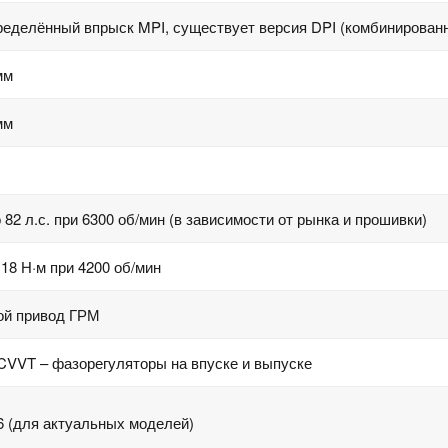
еделённый впрыск MPI, существует версия DPI (комбинирован
мм
мм
1
 82 л.с. при 6300 об/мин (в зависимости от рынка и прошивки)
18 Н·м при 4200 об/мин
ой привод ГРМ
CVVT – фазорегуляторы на впуске и выпуске
6 (для актуальных моделей)