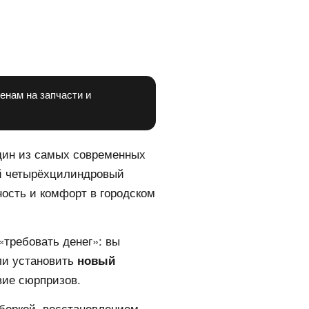
енам на запчасти и
один из самых современных
й четырёхцилиндровый
ность и комфорт в городском
«требовать денег»: вы
ли установить
новый
вие сюрпризов.
зборкой, восстановлением