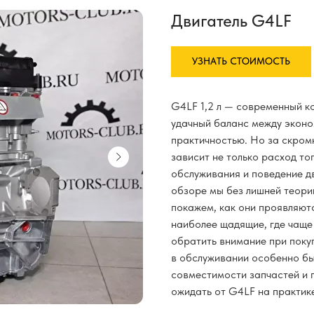
Двигатель G4LF
УЗНАТЬ СТОИМОСТЬ
G4LF 1,2 л — современный к
удачный баланс между эконо
практичностью. Но за скро
зависит не только расход то
обслуживания и поведение д
обзоре мы без лишней теори
покажем, как они проявляют
наиболее щадящие, где чаще
обратить внимание при поку
в обслуживании особенно б
совместимости запчастей и 
ожидать от G4LF на практик