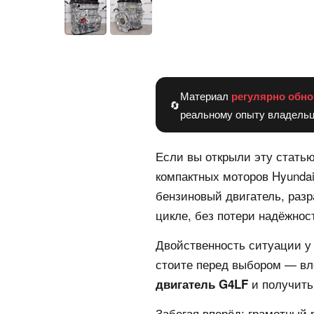
Материал
регулярно обно
🔄
реальному опыту владельц
Если вы открыли эту статью
компактных моторов Hyunda
бензиновый двигатель, разр
цикле, без потери надёжнос
Двойственность ситуации у 
стоите перед выбором — вл
и получить
двигатель G4LF
Забегая вперёд: грамотный 