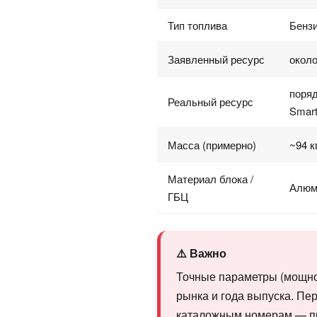
Тип топлива
Бенз
Заявленный ресурс
около
поряд
Реальный ресурс
Smart
Масса (примерно)
~94 к
Материал блока /
Алюм
ГБЦ
⚠️ Важно
Точные параметры (мощнос
рынка и года выпуска. Пер
каталожным номерам — пр