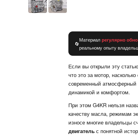
Материал
регулярно обно
🔄
реальному опыту владельц
Если вы открыли эту статью
что это за мотор, наскольк
современный атмосферный д
динамикой и комфортом.
При этом G4KR нельзя назв
качеству масла, режимам э
износе многие владельцы с
с понятной истор
двигатель