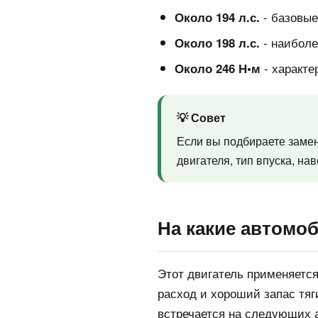
- базовые
Около 194 л.с.
- наиболе
Около 198 л.с.
- характе
Около 246 Н•м
💡 Совет
Если вы подбираете замен
двигателя, тип впуска, на
На какие автомо
Этот двигатель применяется
расход и хороший запас тяг
встречается на следующих 