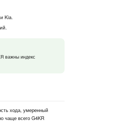
и Kia.
ий.
4KR важны индекс
ость хода, умеренный
 но чаще всего G4KR