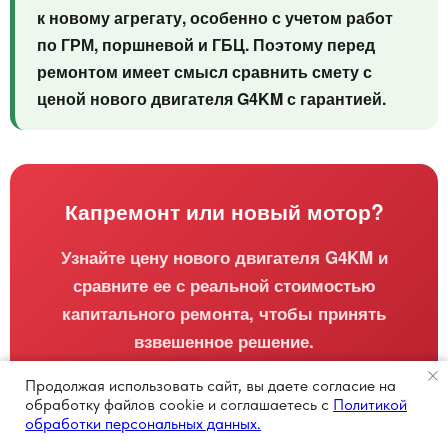
к новому агрегату, особенно с учетом работ
по ГРМ, поршневой и ГБЦ. Поэтому перед
ремонтом имеет смысл сравнить смету с
ценой нового двигателя G4KM с гарантией.
Капремонт или новый мотор?
Узнайте цену нового двигателя G4KM и
сравните ее с реальной стоимостью
капитального ремонта, чтобы принять
взвешенное решение.
Продолжая использовать сайт, вы даете согласие на
обработку файлов cookie и соглашаетесь с
Политикой
Узнать цену нового двигателя →
обработки персональных данных.