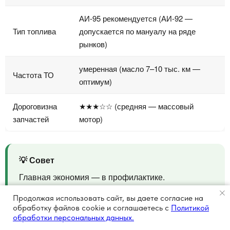
АИ-95 рекомендуется (АИ-92 —
Тип топлива
допускается по мануалу на ряде
рынков)
умеренная (масло 7–10 тыс. км —
Частота ТО
оптимум)
Дороговизна
★★★☆☆ (средняя — массовый
запчастей
мотор)
💡 Совет
Главная экономия — в профилактике.
Своевременная замена масла и чистый впуск
Продолжая использовать сайт, вы даете согласие на
обходятся значительно дешевле, чем ремонт ЦПГ
обработку файлов cookie и соглашаетесь с
Политикой
обработки персональных данных.
или замена катализатора.