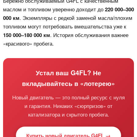
Бережно обслуживаемый G4FL с качественным
маслом и топливом уверенно доходит до
220 000–300
. Экземпляры с редкой заменой масла/плохим
000 км
топливом могут потребовать вмешательства уже к
. История обслуживания важнее
150 000–180 000 км
«красивого» пробега.
Устал ваш G4FL? Не
вкладывайтесь в «лотерею»
Новый двигатель — это полный ресурс с нуля
и гарантия. Никаких «сюрпризов» от
катализатора и скрытого пробега.
Купить новый двигатель G4FL →