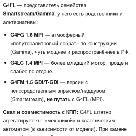
G4FL — представитель семейства
, у него есть родственники и
Smartstream/Gamma
альтернативы:
— атмосферный
G4FG 1.6 MPI
«полуторалитровый собрат» по конструкции
(Gamma), чуть мощнее и распространённее в РФ.
— более младший мотор, проще и
G4LC 1.4 MPI
слабее по отдаче.
— версии с
G4FM 1.5 GDI/T-GDI
непосредственным впрыском/наддувом
(Smartstream),
с G4FL (MPI).
не путать
G4FL штатно
Свап и совместимость с КПП:
агрегатируется с «механикой» и классическим
автоматом (в зависимости от модели). При замене