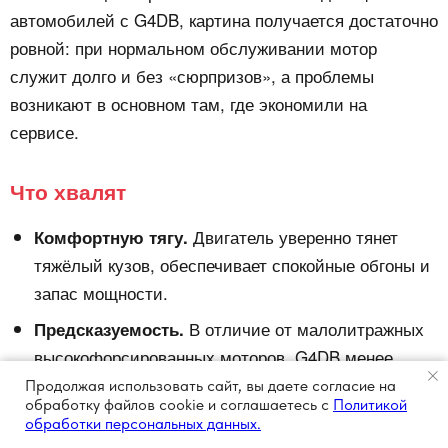
автомобилей с G4DB, картина получается достаточно
ровной: при нормальном обслуживании мотор
служит долго и без «сюрпризов», а проблемы
возникают в основном там, где экономили на
сервисе.
Что хвалят
Двигатель уверенно тянет
Комфортную тягу.
тяжёлый кузов, обеспечивает спокойные обгоны и
запас мощности.
В отличие от малолитражных
Предсказуемость.
высокофорсированных моторов, G4DB менее
капризен при правильном обслуживании.
Продолжая использовать сайт, вы даете согласие на
обработку файлов cookie и соглашаетесь с
Политикой
Хорошо подходит
Работу на низких оборотах.
обработки персональных данных.