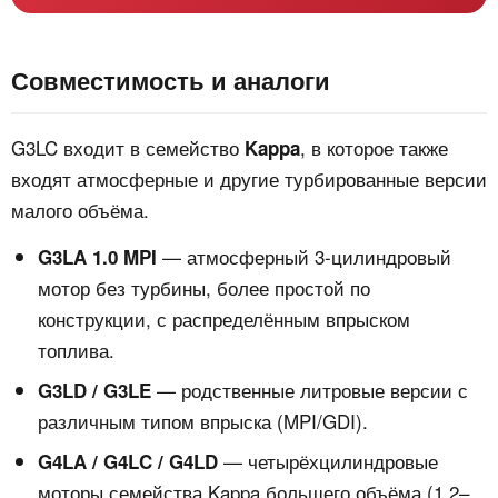
Совместимость и аналоги
G3LC входит в семейство
, в которое также
Kappa
входят атмосферные и другие турбированные версии
малого объёма.
— атмосферный 3‑цилиндровый
G3LA 1.0 MPI
мотор без турбины, более простой по
конструкции, с распределённым впрыском
топлива.
— родственные литровые версии с
G3LD / G3LE
различным типом впрыска (MPI/GDI).
— четырёхцилиндровые
G4LA / G4LC / G4LD
моторы семейства Kappa большего объёма (1.2–