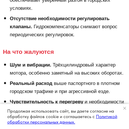
условиях.
Отсутствие необходимости регулировать
Гидрокомпенсаторы снимают вопрос
клапаны.
периодических регулировок.
На что жалуются
Трёхцилиндровый характер
Шум и вибрации.
мотора, особенно заметный на высоких оборотах.
выше паспортного в плотном
Реальный расход
городском трафике и при агрессивной езде.
и необходимости
Чувствительность к перегреву
следить за чистотой радиатора.
Продолжая использовать сайт, вы даете согласие на
обработку файлов cookie и соглашаетесь с
Политикой
при интенсивной эксплуатации.
Износ цепи ГРМ
обработки персональных данных.