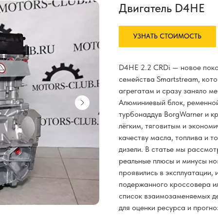
Двигатель D4HE
УЗНАТЬ СТОИМОСТЬ
D4HE 2.2 CRDi — новое поко
семейства Smartstream, кот
агрегатам и сразу заняло мес
Алюминиевый блок, ременно
турбонаддув BorgWarner и к
лёгким, тяговитым и эконом
качеству масла, топлива и т
дизели. В статье мы рассмо
реальные плюсы и минусы но
проявились в эксплуатации, 
подержанного кроссовера ил
список взаимозаменяемых де
для оценки ресурса и прогно