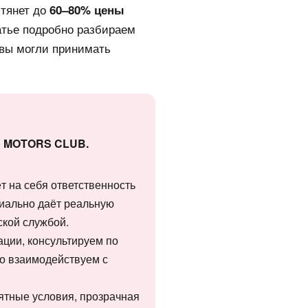
 тянет до
60–80% цены
татье подробно разбираем
 вы могли принимать
ии MOTORS CLUB.
ёт на себя ответственность
циально даёт реальную
ской службой.
ации, консультируем по
о взаимодействуем с
нятные условия, прозрачная