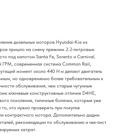
ление дизельных моторов Hyundai‑Kia из
орое пришло на смену прежним 2.2‑литровым
то под капотом Santa Fe, Sorento и Carnival.
й ГРМ, современная система Common Rail,
рутящий момент около 440 Н·м делают двигатель
ичным, но одновременно более требовательным к
очности обслуживания, чем старые чугунные
трим ключевые конструктивные отличия D4HE,
вого поколения, типичные болячки, которые уже
и то, что нужно проверять при покупке
и контрактного мотора. Дополнительно дадим
талей, рекомендации по обслуживанию и чек‑лист
зируемых затрат.