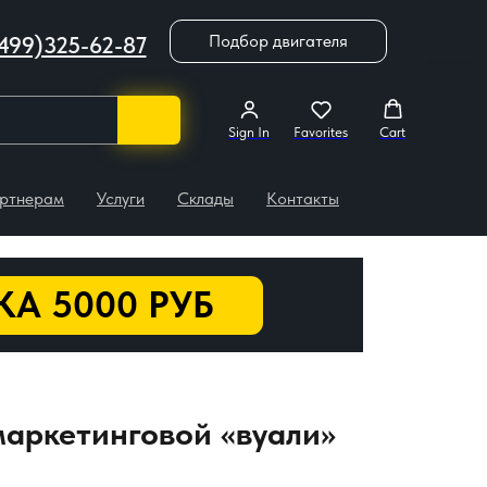
Подбор двигателя
499)325-62-87
Sign In
Favorites
Cart
ртнерам
Услуги
Склады
Контакты
А 5000 РУБ
маркетинговой «вуали»