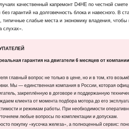
случаях качественный капремонт D4HE по честной смете
м без гарантий на долговечность блока и навесного. В с
и, типичные слабые места и экономику владения, чтобы
а слухах».
КУПАТЕЛЕЙ
реальная гарантия на двигатели 6 месяцев от компан
еля главный вопрос не только в цене, но и в том, кто возьм
новки. Мы — единственная компания в России, которая офи
игатель, закреплённую в договоре и поддержанную техниче
ождаем клиента от момента подбора мотора до его эксплуат
стимости и режимам работы. При необходимости оперативн
уточняем любые вопросы по комплектации и допускам.
росто покупку «кусочка железа», а полноценный сервис: по