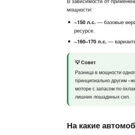
В зависимости от применени
мощности:
— базовые верс
~150 л.с.
ресурсе.
— варианты 
~160–170 л.с.
💡 Совет
Разница в мощности одног
принципиально другим «же
моторе с запасом по охла
лишних лошадиных сил.
На какие автомоб