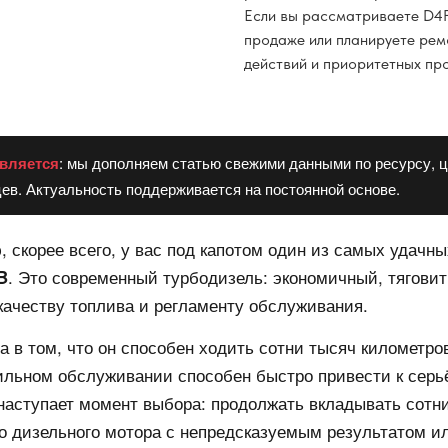
Если вы рассматриваете D4F
продаже или планируете рем
действий и приоритетных пр
вляется
: мы дополняем статью свежими данными по ресурсу, ц
ев. Актуальность поддерживается на постоянной основе.
, скорее всего, у вас под капотом один из самых удачн
. Это современный турбодизель: экономичный, тягови
B
качеству топлива и регламенту обслуживания.
а в том, что он способен ходить сотни тысяч километро
вильном обслуживании способен быстро привести к сер
наступает момент выбора: продолжать вкладывать сотн
о дизельного мотора с непредсказуемым результатом и