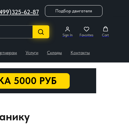
Подбор двигателя
499)325-62-87
Sign In
Favorites
Cart
ртнерам
Услуги
Склады
Контакты
А 5000 РУБ
ханику