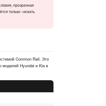
словия, прозрачная
аётся только «искать
истемой Common Rail. Это
 моделей Hyundai и Kia в