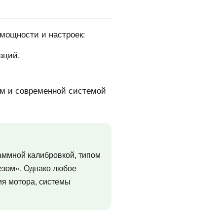
 мощности и настроек:
аций.
м и современной системой
раммной калибровкой, типом
езом». Однако любое
ия мотора, системы