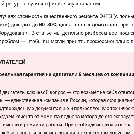
ый ресурс с нуля и официальную гарантию.
случаях стоимость качественного ремонта D4FB (с пол
ики) доходит до
, при 
60–80% цены нового двигателя
оборудования. В статье мы детально разберём все нюан
 проблем — чтобы вы могли принять профессионально 
КУПАТЕЛЕЙ
реальная гарантия на двигатели 6 месяцев от компан
двигатель, ключевой вопрос — кто возьмёт на себя ответст
Мы — единственная компания в России, которая официальн
подтверждённую документально и подкреплённую техническ
ождаем клиента от момента подбора мотора до его эксплуат
естимости и режимам работы. При необходимости мы опера
 любые вопросы по комплектации и техническим допускам.