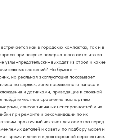
 встречается как в городских компактах, так и в
опросы при покупке подержанного авто: что за
ие узлы «предательски» выходят из строя и какие
ачительных вложений? На бумаге —
ик, но реальная эксплуатация показывает
оплива на впрыск, зоны повышенного износа в
хлаждения и датчиками, приводящие к сложной
вы найдёте честное сравнение паспортных
амерами, список типичных неисправностей и их
шибки при ремонте и рекомендации по их
отовим практичный чек‑лист для осмотра перед
аменяемых деталей и советы по подбору масел и
ят время и деньги в долгосрочной перспективе.