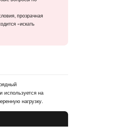
словия, прозрачная
ходится «искать
 рядный
и используется на
еренную нагрузку.