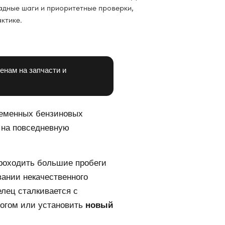
адные шаги и приоритетные проверки,
ктике.
енам на запчасти и
временных бензиновых
 на повседневную
проходить большие пробеги
ании некачественного
елец сталкивается с
тогом или установить
новый