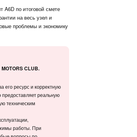
т A6D по итоговой смете
рантии на весь узел и
повые проблемы и экономику
ии MOTORS CLUB.
а его ресурс и корректную
о предоставляет реальную
ую техническим
ксплуатации,
ежимы работы. При
юбые вопросы по