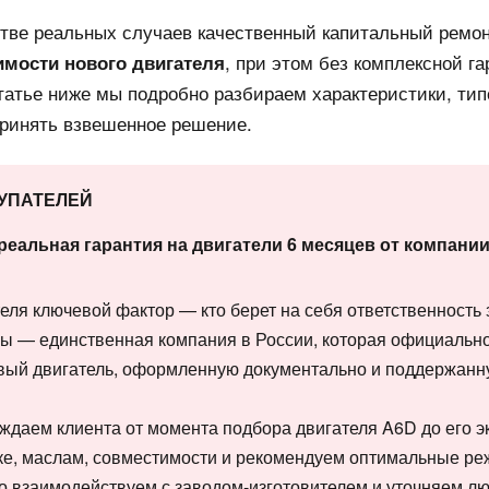
стве реальных случаев качественный капитальный ремон
, при этом без комплексной га
имости нового двигателя
статье ниже мы подробно разбираем характеристики, ти
принять взвешенное решение.
КУПАТЕЛЕЙ
реальная гарантия на двигатели 6 месяцев от компан
еля ключевой фактор — кто берет на себя ответственность з
Мы — единственная компания в России, которая официальн
овый двигатель, оформленную документально и поддержанн
ождаем клиента от момента подбора двигателя A6D до его э
вке, маслам, совместимости и рекомендуем оптимальные р
о взаимодействуем с заводом-изготовителем и уточняем л