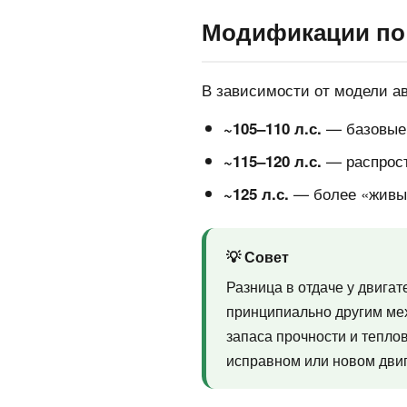
Модификации по
В зависимости от модели ав
— базовые 
~105–110 л.с.
— распрост
~115–120 л.с.
— более «живые
~125 л.с.
💡 Совет
Разница в отдаче у двига
принципиально другим ме
запаса прочности и тепло
исправном или новом двиг