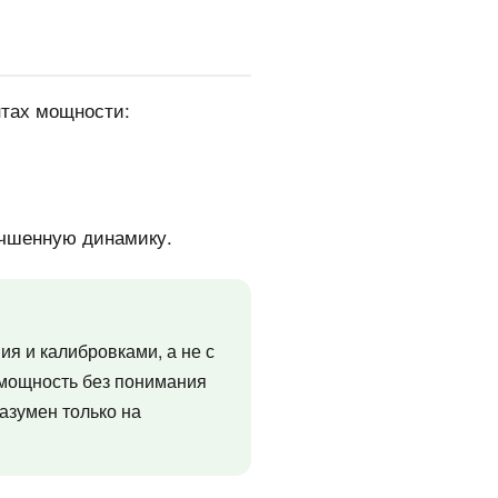
нтах мощности:
учшенную динамику.
я и калибровками, а не с
 мощность без понимания
азумен только на