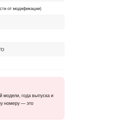
сти от модификации)
ТО
й модели, года выпуска и
му номеру — это