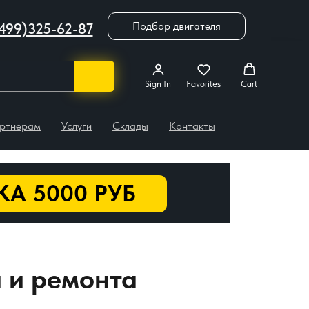
Подбор двигателя
499)325-62-87
Sign In
Favorites
Cart
ртнерам
Услуги
Склады
Контакты
А 5000 РУБ
и и ремонта