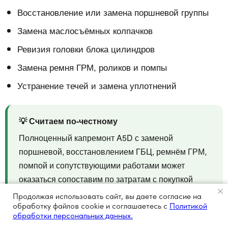
Восстановление или замена поршневой группы
Замена маслосъёмных колпачков
Ревизия головки блока цилиндров
Замена ремня ГРМ, роликов и помпы
Устранение течей и замена уплотнений
💡 Считаем по-честному
Полноценный капремонт A5D с заменой
поршневой, восстановлением ГБЦ, ремнём ГРМ,
помпой и сопутствующими работами может
оказаться сопоставим по затратам с покупкой
нового двигателя. При этом новый мотор даёт
Продолжая использовать сайт, вы даете согласие на
чистый ресурс, заводское состояние и понятный
обработку файлов cookie и соглашаетесь с
Политикой
обработки персональных данных.
результат.