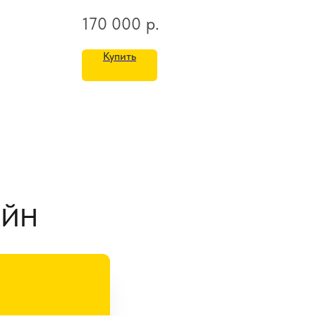
170 000
р.
17
Купить
АЙН