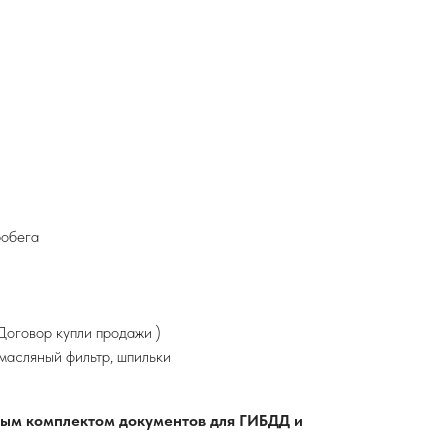
робега
оговор купли продажи )
 масляный фильтр, шпильки
лным комплектом документов для ГИБДД и