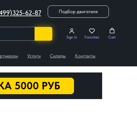
Подбор двигателя
499)325-62-87
Sign In
Favorites
Cart
ртнерам
Услуги
Склады
Контакты
А 5000 РУБ