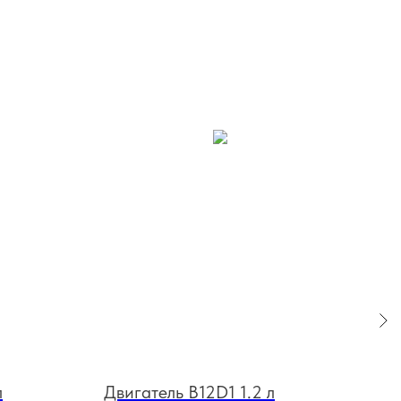
л
Двигатель B12D1 1.2 л
Дви