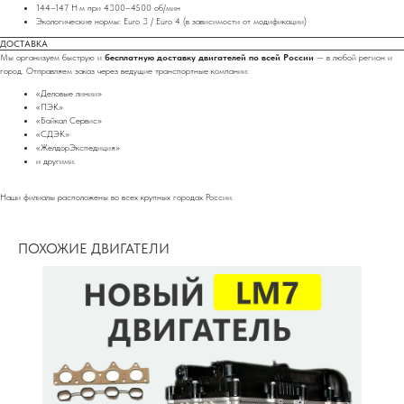
144–147 Н·м при 4300–4500 об/мин
Экологические нормы: Euro 3 / Euro 4 (в зависимости от модификации)
ДОСТАВКА
Мы организуем быструю и
бесплатную доставку двигателей по всей России
— в любой регион и
город. Отправляем заказ через ведущие транспортные компании:
«Деловые линии»
«ПЭК»
«Байкал Сервис»
«СДЭК»
«ЖелдорЭкспедиция»
и другими.
Наши филиалы расположены во всех крупных городах России.
ПОХОЖИЕ ДВИГАТЕЛИ