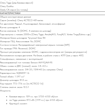
Chery Tiggo (ряд базовых версий)
Chery Gurkha
Geely CK‑серия (по типажу)
ХАРАКТЕРИСТИКИ
Общие конструктивные данные
Серия (линейка): Chery ACTECO 481‑series
Тип двигателя: Рядный, 4‑цилиндровый, бензиновый, атмосферный
Кол-во цилиндров: 4
Кол-во клапанов: 16 (DOHC, 4 клапана на цилиндр)
Годы выпуска: с начала 2000‑х (Chery Tiggo, Amulet/A15, Fora/A21, Vortex Tingo/Estina и др.)
Материал блока цилиндров: Чугунный блок R4
Материал ГБЦ: Алюминиевая 16v, DOHC
Система питания: Распределённый электронный впрыск топлива (MPI)
Тип привода ГРМ: Ременной, DOHC
Принцип регулировки клапанов: DOHC, гидрокомпенсаторов нет (зазоры регулируются)
Расположение номера двигателя: На блоке, в районе стыка с КПП (как у серии 481)
Спецификации, связанные с эксплуатацией
Рекомендованный тип топлива: Бензин АИ‑92/АИ‑95
Объем смазки в ДВС (полный): около 3.8–4.0 л
Рекомендованное масло: 5W‑30 / 10W‑40 (по мануалам Chery)
Характеристики SQR481F 1.6
Точный объём: 1 597 см³
Диаметр цилиндра: 81.0 мм
Ход поршня: 77.5–77.6 мм (по ACTECO 1.6)
Степень сжатия: около 10.5:1
Мощность:
базовые версии: 109 л.с. при 5750–6150 об/мин
на Tiggo указано 87.5 кВт (≈119 л.с.) при 6150 об/мин
Крутящий момент: