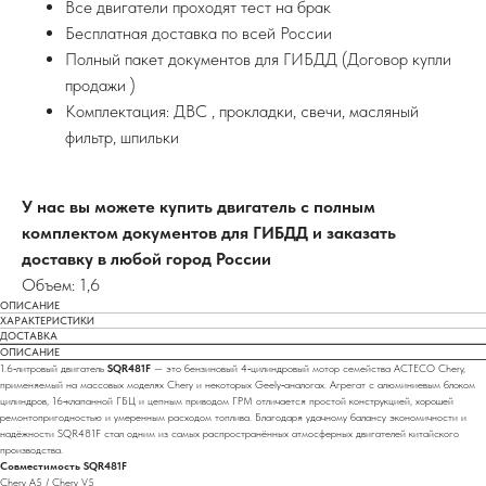
Все двигатели проходят тест на брак
Бесплатная доставка по всей России
Полный пакет документов для ГИБДД (Договор купли
продажи )
Комплектация: ДВС , прокладки, свечи, масляный
фильтр, шпильки
У нас вы можете купить двигатель с полным
комплектом документов для ГИБДД и заказать
доставку в любой город России
Объем: 1,6
ОПИСАНИЕ
ХАРАКТЕРИСТИКИ
ДОСТАВКА
ОПИСАНИЕ
1.6‑литровый двигатель
SQR481F
— это бензиновый 4‑цилиндровый мотор семейства ACTECO Chery,
применяемый на массовых моделях Chery и некоторых Geely‑аналогах. Агрегат с алюминиевым блоком
цилиндров, 16‑клапанной ГБЦ и цепным приводом ГРМ отличается простой конструкцией, хорошей
ремонтопригодностью и умеренным расходом топлива. Благодаря удачному балансу экономичности и
надёжности SQR481F стал одним из самых распространённых атмосферных двигателей китайского
производства.
Совместимость SQR481F
Chery A5 / Chery V5