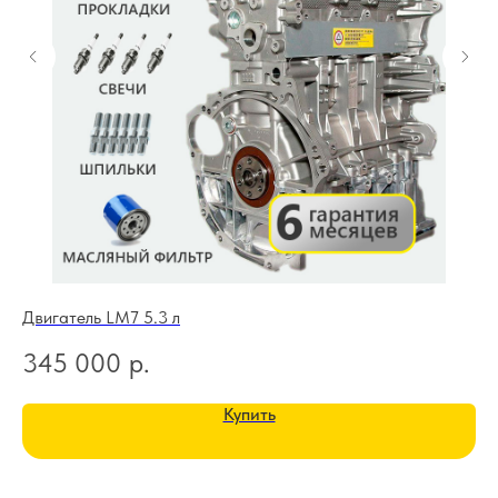
Двигатель LM7 5.3 л
Дв
345 000
р.
1
Купить