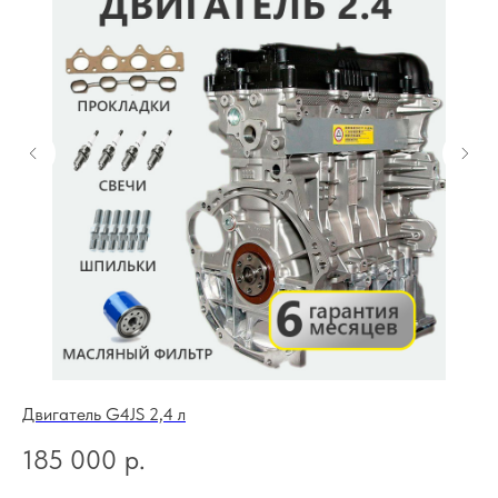
Двигатель G4JS 2,4 л
Дв
185 000
р.
1