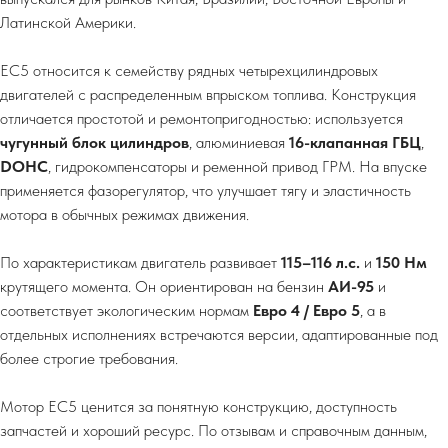
Латинской Америки.
EC5 относится к семейству рядных четырехцилиндровых
двигателей с распределенным впрыском топлива. Конструкция
отличается простотой и ремонтопригодностью: используется
чугунный блок цилиндров
, алюминиевая
16-клапанная ГБЦ
,
DOHC
, гидрокомпенсаторы и ременной привод ГРМ. На впуске
применяется фазорегулятор, что улучшает тягу и эластичность
мотора в обычных режимах движения.
По характеристикам двигатель развивает
115–116 л.с.
и
150 Нм
крутящего момента. Он ориентирован на бензин
АИ-95
и
соответствует экологическим нормам
Евро 4 / Евро 5
, а в
отдельных исполнениях встречаются версии, адаптированные под
более строгие требования.
Мотор EC5 ценится за понятную конструкцию, доступность
запчастей и хороший ресурс. По отзывам и справочным данным,