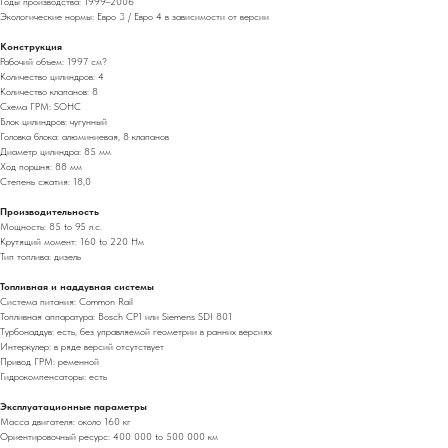
Годы производства: 1999–2006
Экологические нормы: Евро 3 / Евро 4 в зависимости от версии
Конструкция
Рабочий объем: 1997 см?
Количество цилиндров: 4
Количество клапанов: 8
Схема ГРМ: SOHC
Блок цилиндров: чугунный
Головка блока: алюминиевая, 8 клапанов
Диаметр цилиндра: 85 мм
Ход поршня: 88 мм
Степень сжатия: 18,0
Производительность
Мощность: 85 to 95 л.с.
Крутящий момент: 160 to 220 Нм
Тип топлива: дизель
Топливная и наддувная системы
Система питания: Common Rail
Топливная аппаратура: Bosch CP1 или Siemens SDI 801
Турбонаддув: есть, без управляемой геометрии в ранних версиях
Интеркулер: в ряде версий отсутствует
Привод ГРМ: ременной
Гидрокомпенсаторы: есть
Эксплуатационные параметры
Масса двигателя: около 160 кг
Ориентировочный ресурс: 400 000 to 500 000 км