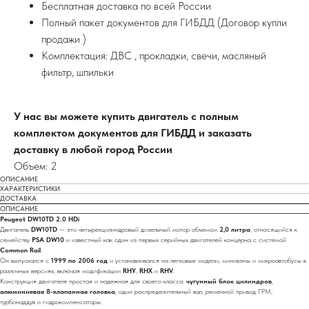
Бесплатная доставка по всей России
Полный пакет документов для ГИБДД (Договор купли
продажи )
Комплектация: ДВС , прокладки, свечи, масляный
фильтр, шпильки
У нас вы можете купить двигатель с полным
комплектом документов для ГИБДД и заказать
доставку в любой город России
Объем: 2
ОПИСАНИЕ
ХАРАКТЕРИСТИКИ
ДОСТАВКА
ОПИСАНИЕ
Peugeot DW10TD 2.0 HDi
Двигатель
DW10TD
— это четырехцилиндровый дизельный мотор объемом
2,0 литра
, относящийся к
семейству
PSA DW10
и известный как один из первых серийных двигателей концерна с системой
Common Rail
.
Он выпускался с
1999 по 2006 год
и устанавливался на легковые модели, минивэны и микроавтобусы в
различных версиях, включая модификации
RHY
,
RHX
и
RHV
.
Конструкция двигателя простая и надежная для своего класса:
чугунный блок цилиндров
,
алюминиевая 8-клапанная головка
, один распределительный вал, ременной привод ГРМ,
турбонаддув и гидрокомпенсаторы.