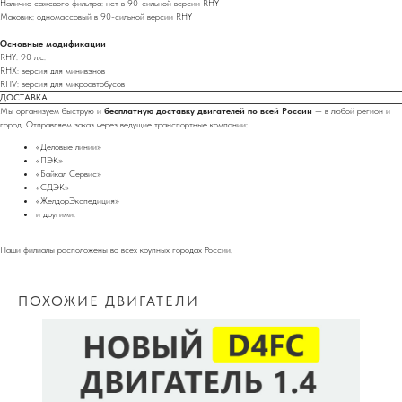
Наличие сажевого фильтра: нет в 90-сильной версии RHY
Маховик: одномассовый в 90-сильной версии RHY
Основные модификации
RHY: 90 л.с.
RHX: версия для минивэнов
RHV: версия для микроавтобусов
ДОСТАВКА
Мы организуем быструю и
бесплатную доставку двигателей по всей России
— в любой регион и
город. Отправляем заказ через ведущие транспортные компании:
«Деловые линии»
«ПЭК»
«Байкал Сервис»
«СДЭК»
«ЖелдорЭкспедиция»
и другими.
Наши филиалы расположены во всех крупных городах России.
ПОХОЖИЕ ДВИГАТЕЛИ