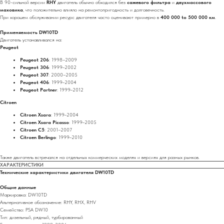
В 90-сильной версии
RHY
двигатель обычно обходился без
сажевого фильтра
и
двухмассового
маховика
, что положительно влияло на ремонтопригодность и долговечность.
При хорошем обслуживании ресурс двигателя часто оценивают примерно в
400 000 to 500 000 км
.
Применяемость DW10TD
Двигатель устанавливался на:
Peugeot
Peugeot 206
: 1998–2009
Peugeot 306
: 1999–2002
Peugeot 307
: 2000–2005
Peugeot 406
: 1999–2004
Peugeot Partner
: 1999–2012
Citroen
Citroen Xsara
: 1999–2004
Citroen Xsara Picasso
: 1999–2005
Citroen C5
: 2001–2007
Citroen Berlingo
: 1999–2010
Также двигатель встречался на отдельных коммерческих моделях и версиях для разных рынков.
ХАРАКТЕРИСТИКИ
Технические характеристики двигателя DW10TD
Общие данные
Маркировка: DW10TD
Альтернативное обозначение: RHY, RHX, RHV
Семейство: PSA DW10
Тип: дизельный, рядный, турбированный