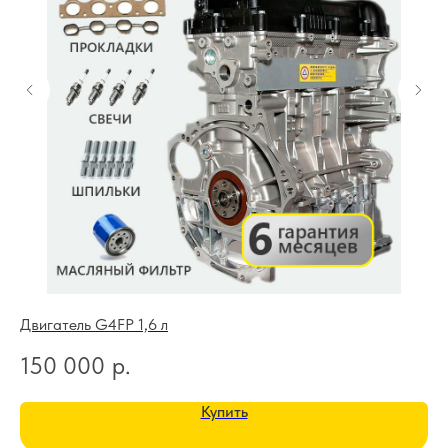
Двигатель G4FP 1,6 л
Дв
150 000
р.
1
Купить