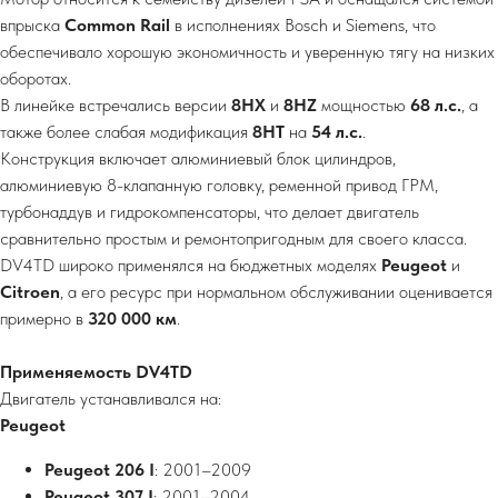
впрыска
Common Rail
в исполнениях Bosch и Siemens, что
обеспечивало хорошую экономичность и уверенную тягу на низких
оборотах.
В линейке встречались версии
8HX
и
8HZ
мощностью
68 л.с.
, а
также более слабая модификация
8HT
на
54 л.с.
.
Конструкция включает алюминиевый блок цилиндров,
алюминиевую 8-клапанную головку, ременной привод ГРМ,
турбонаддув и гидрокомпенсаторы, что делает двигатель
сравнительно простым и ремонтопригодным для своего класса.
DV4TD широко применялся на бюджетных моделях
Peugeot
и
Citroen
, а его ресурс при нормальном обслуживании оценивается
примерно в
320 000 км
.
Применяемость DV4TD
Двигатель устанавливался на:
Peugeot
Peugeot 206 I
: 2001–2009
Peugeot 307 I
: 2001–2004