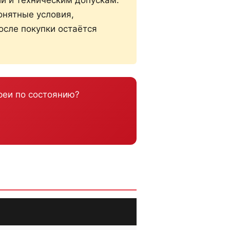
онятные условия,
после покупки остаётся
реи по состоянию?