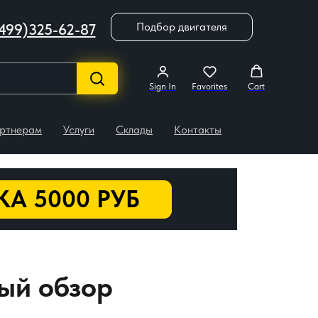
Подбор двигателя
499)325-62-87
Sign In
Favorites
Cart
ртнерам
Услуги
Склады
Контакты
А 5000 РУБ
ный обзор