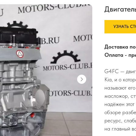
Двигател
УЗНАТЬ С
Доставка по
Оплата - пр
G4FC — двига
Kia, и о кото
называют его
масложор, ст
надёжен этот
обзоре разбе
ресурс, слаб
на главный в