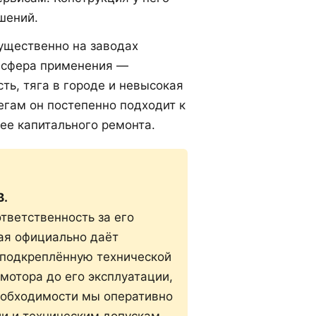
шений.
ущественно на заводах
я сфера применения —
ь, тяга в городе и невысокая
егам он постепенно подходит к
нее капитального ремонта.
B.
тветственность за его
рая официально даёт
 подкреплённую технической
мотора до его эксплуатации,
еобходимости мы оперативно
и и техническим допускам.