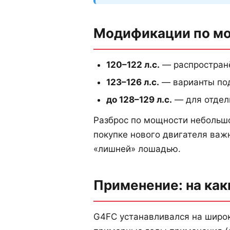
Модификации по м
120–122 л.с.
— распространё
123–126 л.с.
— варианты под
до 128–129 л.с.
— для отдел
Разброс по мощности небольшо
покупке нового двигателя важ
«лишней» лошадью.
Применение: на как
G4FC устанавливался на широк