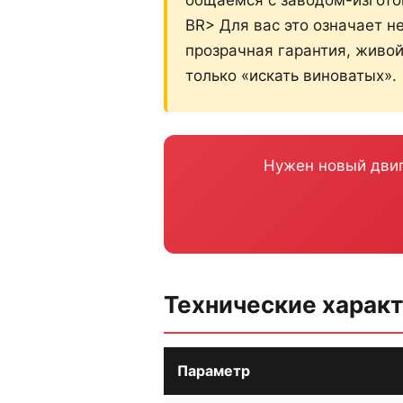
BR> Для вас это означает н
прозрачная гарантия, живой
только «искать виноватых».
Нужен новый двиг
Технические харак
Параметр