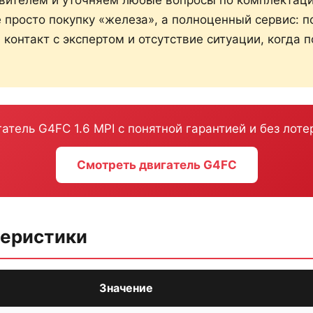
е просто покупку «железа», а полноценный сервис: п
 контакт с экспертом и отсутствие ситуации, когда 
атель G4FC 1.6 MPI с понятной гарантией и без лоте
Смотреть двигатель G4FC
теристики
Значение