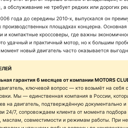
, а обслуживание не требует редких или дорогих ре
006 года до середины 2010‑х, выпускался он преим
гих производственных площадках концерна. Основна
 и компактные кроссоверы, где важны экономичност
это удачный и практичный мотор, но к большим проб
т момент новый двигатель часто оказывается выгод
ЕЛЕЙ
льная гарантия 6 месяцев от компании MOTORS CLU
вигатель, ключевой вопрос — кто возьмёт на себя о
новки. Мы — единственная компания в России, кото
ев на двигатель, подтверждённую документально и
и 24/7, сопровождаем клиента от момента подбора 
е, маслам, совместимости и режимам работы. При н
вителем и уточняем любые вопросы по комплектаци