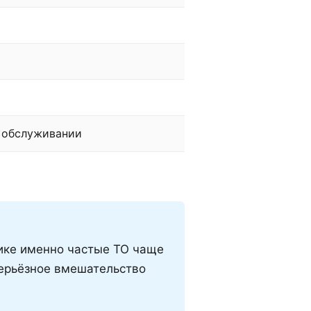
 обслуживании
тике именно частые ТО чаще
серьёзное вмешательство