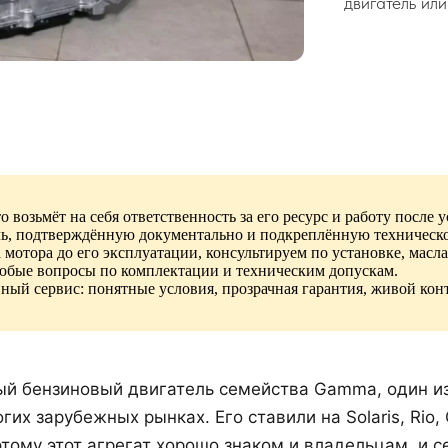
двигатель ил
 возьмёт на себя ответственность за его ресурс и работу после
ль, подтверждённую документально и подкреплённую техническ
 мотора до его эксплуатации, консультируем по установке, мас
любые вопросы по комплектации и техническим допускам.
нный сервис: понятные условия, прозрачная гарантия, живой кон
ый бензиновый двигатель семейства Gamma, один и
гих зарубежных рынках. Его ставили на Solaris, Rio, Ce
тому этот агрегат хорошо знаком и владельцам, и с