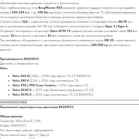
обеспечивает высокую удельную мощность и экономичность.
Один турбокомпрессор типа
BorgWarner K03
развивает давление наддува, позволяя мотору выдавать
порядка
249–254 л.с.
и до
350 Нм
крутящего момента в базовых версиях T5, обеспечивая уверенную
тягу в широком диапазоне оборотов и хорошую динамику тяжелых кроссоверов.
Степень сжатия
10,8
и современная система управления позволяют использовать бензин
АИ 95
(на
части рынков рекомендован АИ 98) при соблюдении экологического стандарта
Евро 5 / Евро 6
.
По данным эксплуатации на примере
Volvo XC90 T5
средний расход топлива составляет около
10,1 л
в
городе,
7,0 л
на трассе и примерно
8,1 л
в смешанном цикле при штатных настройках.
При регулярном обслуживании с применением фирменного маловязкого масла
0W 20
и качественного
топлива ориентировочный ресурс двигателя оценивается примерно в
280 000 км
до капитального
ремонта.
Применяемость B4204T23
Двигатель устанавливался на:
Volvo
Volvo S60 III
(224): с 2018 года, версии T5 2.0 B4204T23
Volvo S90 II
(234): с 2016 года, комплектации T5
Volvo V90 / V90 Cross Country
: с 2016 года, версии T5
Volvo XC60 II
: с 2017 года, бензиновые модификации T5 2.0
Volvo XC90 II
: с 2015 года, комплектации T5 2.0 B4204T23
ХАРАКТЕРИСТИКИ
Технические характеристики двигателя B4204T23
Общие данные
Семейство: Volvo Drive E / VEA
Индекс: B4204T23
Тип: бензиновый, рядный, турбированный
Экологический класс: Евро 5 / Евро 6