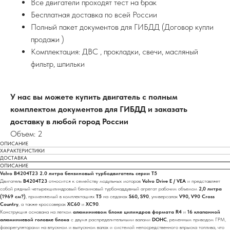
Все двигатели проходят тест на брак
Бесплатная доставка по всей России
Полный пакет документов для ГИБДД (Договор купли
продажи )
Комплектация: ДВС , прокладки, свечи, масляный
фильтр, шпильки
У нас вы можете купить двигатель с полным
комплектом документов для ГИБДД и заказать
доставку в любой город России
Объем: 2
ОПИСАНИЕ
ХАРАКТЕРИСТИКИ
ДОСТАВКА
ОПИСАНИЕ
Volvo B4204T23 2.0 литра бензиновый турбодвигатель серии T5
Двигатель
B4204T23
относится к семейству модульных моторов
Volvo Drive E / VEA
и представляет
собой рядный четырехцилиндровый бензиновый турбонаддувный агрегат рабочим объемом
2,0 литра
(1969 см?)
, применяемый в комплектациях
T5
на седанах
S60, S90
, универсалах
V90, V90 Cross
Country
, а также кроссоверах
XC60
и
XC90
.
Конструкция основана на легком
алюминиевом блоке цилиндров формата R4
и
16 клапанной
алюминиевой головке блока
с двумя распределительными валами
DOHC
, ременным приводом ГРМ,
фазорегуляторами на впускном и выпускном валах и системой непосредственного впрыска топлива, что