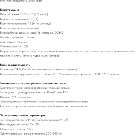
Годы производства: с 2015 года
Конструкция
Рабочий объем: 1969 см? (2,0 литра)
Количество цилиндров: 4 (R4)
Количество клапанов: 16 (4 на цилиндр)
Блок цилиндров: алюминиевый
Головка блока: алюминиевая, 16 клапанов, DOHC
Диаметр цилиндра: 82 мм
Ход поршня: 93,2 мм
Степень сжатия: 10,8
Гидрокомпенсаторы: есть (в ряде источников указывается отсутствие, но для большинства модификаций
принято считать наличие гидрокомпенсаторов)
Производительность
Мощность: 249–254 л.с. (в зависимости от версии и рынка)
Максимальный крутящий момент: около 350 Нм в диапазоне примерно 1400–4800 об/мин
Топливная и газораспределительная системы
Система питания: непосредственный (прямой) впрыск
Тип наддува: один турбокомпрессор BorgWarner K03
Привод ГРМ: ременный
Фазорегуляторы: на впускном и выпускном распределительных валах
Система старт стоп: предусмотрена для большинства комплектаций
Эксплуатационные параметры
Тип топлива: бензин АИ 95 (на части рынков АИ 98)
Рекомендуемое масло: 0W 20
Объем масла: около 5,9 л
Ориентировочный ресурс: порядка 280 000 км