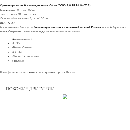
Ориентировочный расход топлива (Volvo XC90 2.0 T5 B4204T23)
Город: около 10,1 л на 100 км
Трасса: около 7,0 л на 100 км
Смешанный цикл: около 8,1 л на 100 км
ДОСТАВКА
Мы организуем быструю и
бесплатную доставку двигателей по всей России
— в любой регион и
город. Отправляем заказ через ведущие транспортные компании:
«Деловые линии»
«ПЭК»
«Байкал Сервис»
«СДЭК»
«ЖелдорЭкспедиция»
и другими.
Наши филиалы расположены во всех крупных городах России.
ПОХОЖИЕ ДВИГАТЕЛИ