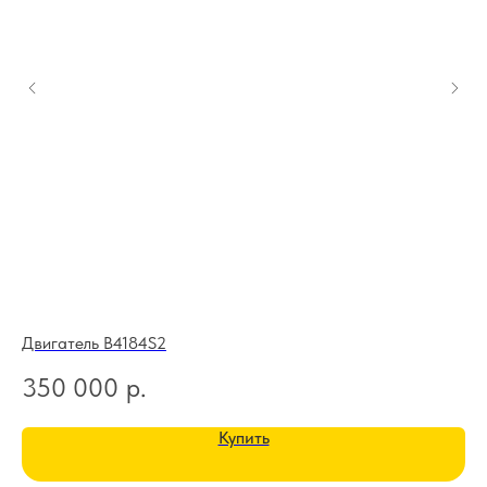
Двигатель B4184S2
Дв
350 000
р.
3
Купить