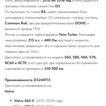
Volvo, выпускавшийся с
2010 по 2016 год
и относящийся к
третьему поколению семейства
D5
.
Он выполнен по схеме
R5
, имеет алюминиевый блок
цилиндров и алюминиевую 20-клапанную головку, систему
Common Rail
, два распределительных вала
DOHC
и
ременной привод ГРМ.
Мотор оснащался турбонаддувом
Twin-Turbo
, благодаря
чему развивал
215 л.с.
и
440 Нм
крутящего момента,
обеспечивая уверенную тягу и хороший запас мощности для
тяжелых версий Volvo.
Двигатель устанавливался на модели
S60, S80, V60, V70,
XC60 и XC70
, а его ресурс при нормальном обслуживании
оценивается примерно в
330 000 км
.
Применяемость D5244T15
Двигатель устанавливался на:
Volvo
Volvo S60 II
: 2010–2018 годы