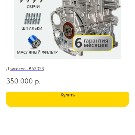
Двигатель B5202S
Дв
350 000
р.
3
Купить