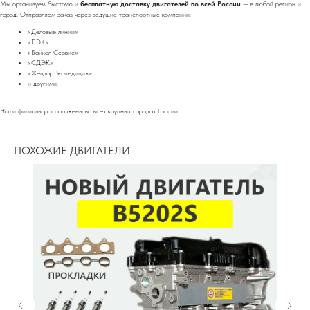
Мы организуем быструю и
бесплатную доставку двигателей по всей России
— в любой регион и
город. Отправляем заказ через ведущие транспортные компании:
«Деловые линии»
«ПЭК»
«Байкал Сервис»
«СДЭК»
«ЖелдорЭкспедиция»
и другими.
Наши филиалы расположены во всех крупных городах России.
ПОХОЖИЕ ДВИГАТЕЛИ