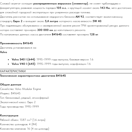
Силовой агрегат оснащен
распределенным впрыском (инжектор)
, не имеет турбонаддува и
фазорегулятора, развивая мощность порядка
105 л.с.
и крутящий момент около
143 Нм
, чего достаточно
для спокойной городской эксплуатации при умеренном расходе топлива.
Двигатель рассчитан на использование недорогого бензина
АИ 92
, соответствует экологическому
стандарту
Евро 2
и вмещает около
5,4 литра
моторного масла вязкости
5W 40
.
При надлежащем обслуживании и своевременной замене ремня ГРМ ориентировочный ресурс данного
мотора составляет примерно
300 000 км
до капитального ремонта.
По каталожным данным масса двигателя
B4164S
составляет примерно
128 кг
.
Применяемость B4164S
Двигатель устанавливался на:
Volvo
Volvo S40 I (644)
: 1995–1999 годы выпуска, базовые версии 1.6
Volvo V40 I (645)
: 1995–1999 годы выпуска, модификации 1.6
ХАРАКТЕРИСТИКИ
Технические характеристики двигателя B4164S
Общие данные
Семейство: Volvo Modular Engine
Индекс: B4164S
Тип: бензиновый, рядный, атмосферный
Экологический класс: Евро 2
Годы производства: 1995–1999
Конструкция
Рабочий объем: 1587 см? (1,6 литра)
Количество цилиндров: 4 (R4)
Количество клапанов: 16 (4 на цилиндр)