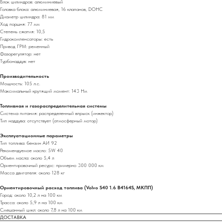
Блок цилиндров: алюминиевый
Головка блока: алюминиевая, 16 клапанов, DOHC
Диаметр цилиндра: 81 мм
Ход поршня: 77 мм
Степень сжатия: 10,5
Гидрокомпенсаторы: есть
Привод ГРМ: ременный
Фазорегулятор: нет
Турбонаддув: нет
Производительность
Мощность: 105 л.с.
Максимальный крутящий момент: 143 Нм
Топливная и газораспределительная системы
Система питания: распределенный впрыск (инжектор)
Тип наддува: отсутствует (атмосферный мотор)
Эксплуатационные параметры
Тип топлива: бензин АИ 92
Рекомендуемое масло: 5W 40
Объем масла: около 5,4 л
Ориентировочный ресурс: примерно 300 000 км
Масса двигателя: около 128 кг
Ориентировочный расход топлива (Volvo S40 1.6 B4164S, МКПП)
Город: около 10,2 л на 100 км
Трасса: около 5,9 л на 100 км
Смешанный цикл: около 7,8 л на 100 км
ДОСТАВКА