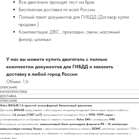
Все двигатели проходят тест на брак
Бесплатная доставка по всей России
Полный пакет документов для ГИБДД (Договор купли
продажи )
Комплектация: ДВС , прокладки, свечи, масляный
фильтр, шпильки
У нас вы можете купить двигатель с полным
комплектом документов для ГИБДД и заказать
доставку в любой город России
Объем: 1,6
ОПИСАНИЕ
ХАРАКТЕРИСТИКИ
ДОСТАВКА
ОПИСАНИЕ
Volvo B4164S 1.6 простой атмосферный бензиновый двигатель
Двигатель
B4164S
представляет собой рядный четырехцилиндровый бензиновый агрегат рабочим
объемом
1,6 литра (1587 см?)
, выпускавшийся концерном Volvo в
1995–1999 годах
и
устанавливавшийся на базовые версии первого поколения
Volvo S40
и универсала
V40
.
Конструкция мотора включает
алюминиевый блок цилиндров формата R4
и
16 клапанную
алюминиевую головку блока
с двумя распределительными валами
DOHC
, ременным приводом ГРМ и
наличием гидрокомпенсаторов, что избавляет от необходимости регулярной регулировки клапанов и
снижает шум.