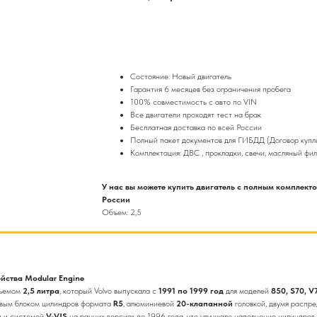
КУПИТЬ
Состояние: Новый двигатель
Гарантия 6 месяцев без ограничения пробега
100% совместимость с авто по VIN
Все двигатели проходят тест на брак
Бесплатная доставка по всей России
Полный пакет документов для ГИБДД (Договор купл
Комплектация: ДВС , прокладки, свечи, масляный фил
У нас вы можете купить двигатель с полным комплект
России
Объем: 2,5
йства Modular Engine
бъемом
2,5 литра
, который Volvo выпускала с
1991 по 1999 год
для моделей
850, S70, V
вым блоком цилиндров формата
R5
, алюминиевой
20-клапанной
головкой, двумя распр
и и системой
V-VIS
на ранних версиях до 1996 года, что улучшало наполнение цилиндров 