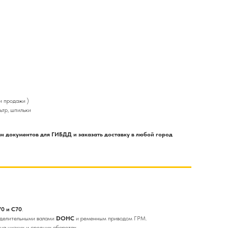
и продажи )
ьтр, шпильки
ом документов для ГИБДД и заказать доставку в любой город
70 и C70
.
еделительными валами
DOHC
и ременным приводом ГРМ.
на низких и средних оборотах.