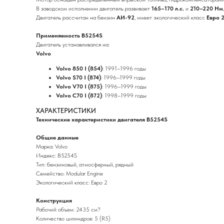
В заводском исполнении двигатель развивает
165–170 л.с.
и
210–220 Нм
Двигатель рассчитан на бензин
АИ-92
, имеет экологический класс
Евро 
Применяемость B5254S
Двигатель устанавливался на:
Volvo
Volvo 850 I (854)
: 1991–1996 годы
Volvo S70 I (874)
: 1996–1999 годы
Volvo V70 I (875)
: 1996–1999 годы
Volvo C70 I (872)
: 1998–1999 годы
ХАРАКТЕРИСТИКИ
Технические характеристики двигателя B5254S
Общие данные
Марка: Volvo
Индекс: B5254S
Тип: бензиновый, атмосферный, рядный
Семейство: Modular Engine
Экологический класс: Евро 2
Конструкция
Рабочий объем: 2435 см?
Количество цилиндров: 5 (R5)