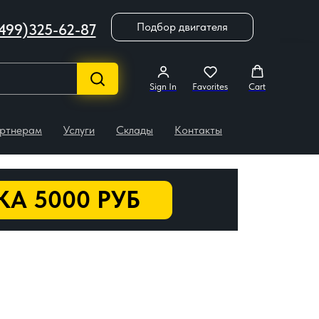
Подбор двигателя
499)325-62-87
Sign In
Favorites
Cart
ртнерам
Услуги
Склады
Контакты
А 5000 РУБ