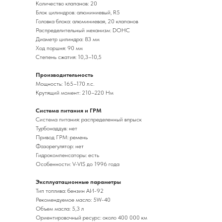
Количество клапанов: 20
Блок цилиндров: алюминиевый, R5
Головка блока: алюминиевая, 20 клапанов
Распределительный механизм: DOHC
Диаметр цилиндра: 83 мм
Ход поршня: 90 мм
Степень сжатия: 10,3–10,5
Производительность
Мощность: 165–170 л.с.
Крутящий момент: 210–220 Нм
Система питания и ГРМ
Система питания: распределенный впрыск
Турбонаддув: нет
Привод ГРМ: ремень
Фазорегулятор: нет
Гидрокомпенсаторы: есть
Особенности: V-VIS до 1996 года
Эксплуатационные параметры
Тип топлива: бензин АИ-92
Рекомендуемое масло: 5W-40
Объем масла: 5,3 л
Ориентировочный ресурс: около 400 000 км