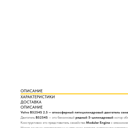
ОПИСАНИЕ
ХАРАКТЕРИСТИКИ
ДОСТАВКА
ОПИСАНИЕ
Volvo B5254S 2.5 — атмосферный пятицилиндровый двигатель семе
Двигатель
B5254S
— это бензиновый
рядный 5-цилиндровый
мотор о
Конструктивно это представитель семейства
Modular Engine
с алюминие
Мотор оснащен распределенным впрыском топлива, гидрокомпенсаторам