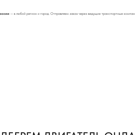
России
— в любой регион и город. Отправляем заказ через ведущие транспортные компан