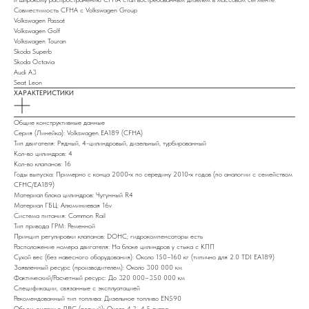
Совместимость CFHA с Volkswagen Group
Volkswagen Passat
Volkswagen Golf
Volkswagen Touran
Skoda Superb
Skoda Octavia
Audi A3
Seat Leon
ХАРАКТЕРИСТИКИ
Общие конструктивные данные
Серия (Линейка): Volkswagen EA189 (CFHA)
Тип двигателя: Рядный, 4-цилиндровый, дизельный, турбированный
Кол-во цилиндров: 4
Кол-во клапанов: 16
Годы выпуска: Примерно с конца 2000‑х по середину 2010‑х годов (по аналогии с семейством
CFHC/EA189)
Материал блока цилиндров: Чугунный R4
Материал ГБЦ: Алюминиевая 16v
Система питания: Common Rail
Тип привода ГРМ: Ременной
Принцип регулировки клапанов: DOHC; гидрокомпенсаторы есть
Расположение номера двигателя: На блоке цилиндров у стыка с КПП
Сухой вес (без навесного оборудования): Около 150–160 кг (типично для 2.0 TDI EA189)
Заявленный ресурс (производителем): Около 300 000 км
Фактический/Расчетный ресурс: До 320 000–350 000 км
Спецификации, связанные с эксплуатацией
Рекомендованный тип топлива: Дизельное топливо EN590
Объем смазки в ДВС (полный): Около 4.3–4.5 литра