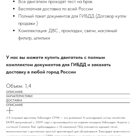
Все двигатели проходят тест на брак
Бесплатная доставка по всей России
Полный пакет документов для ГИБДД (Договор купли
продажи )
Комплектация: ДВС , прокладки, свечи, масляный
фильтр, шпильки
У нас вы можете купить двигатель с полным
комплектом документов для ГИБДД и заказать
доставку в любой город России
Объем: 1,4
ОПИСАНИЕ
ХАРАКТЕРИСТИКИ
ДОСТАВКА
ОПИСАНИЕ
2.0-литровый двигатель Volkswagen CFHA — это дизельный 4-цилиндровый мотор семейства
EA189, выпускаемый с 2009 года и применявшийся на моделях концерна Volkswagen. Агрегат с
системой Common Rail, турбонаддувом и 16-клапанной ГБЦ отличается хорошей тягой,
экономичностью и достаточно простой архитектурой для обслуживания. Благодаря практичности
и широкому распространению CFHA стал востребованным дизелем в массовом сегменте.