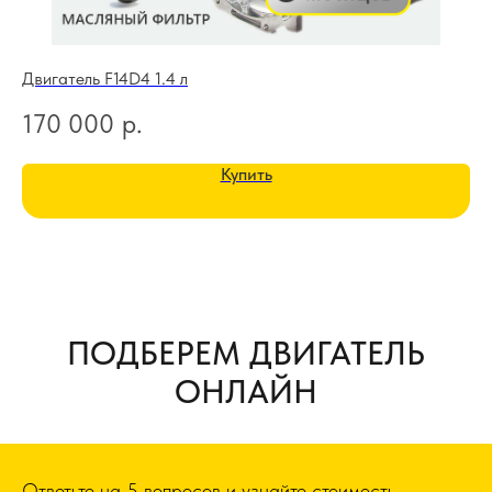
Двигатель F14D4 1.4 л
Дв
170 000
р.
2
Купить
ПОДБЕРЕМ ДВИГАТЕЛЬ
ОНЛАЙН
Ответьте на 5 вопросов и узнайте стоимость