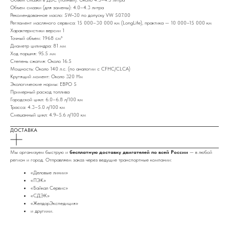
Объем смазки (для замены): 4.0–4.3 литра
Рекомендованное масло: 5W‑30 по допуску VW 507.00
Регламент масляного сервиса: 15 000–30 000 км (LongLife), практика — 10 000–15 000 км
Характеристики версии 1
Точный объем: 1968 см³
Диаметр цилиндра: 81 мм
Ход поршня: 95.5 мм
Степень сжатия: Около 16.5
Мощность: Около 140 л.с. (по аналогии с CFHC/CLCA)
Крутящий момент: Около 320 Нм
Экологические нормы: ЕВРО 5
Примерный расход топлива
Городской цикл: 6.0–6.8 л/100 км
Трасса: 4.3–5.0 л/100 км
Смешанный цикл: 4.9–5.6 л/100 км
ДОСТАВКА
Мы организуем быструю и
бесплатную доставку двигателей по всей России
— в любой
регион и город. Отправляем заказ через ведущие транспортные компании:
«Деловые линии»
«ПЭК»
«Байкал Сервис»
«СДЭК»
«ЖелдорЭкспедиция»
и другими.