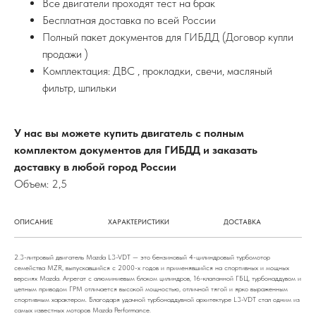
Все двигатели проходят тест на брак
Бесплатная доставка по всей России
Полный пакет документов для ГИБДД (Договор купли
продажи )
Комплектация: ДВС , прокладки, свечи, масляный
фильтр, шпильки
У нас вы можете купить двигатель с полным
комплектом документов для ГИБДД и заказать
доставку в любой город России
Объем: 2,5
ОПИСАНИЕ
ХАРАКТЕРИСТИКИ
ДОСТАВКА
2.3-литровый двигатель Mazda L3-VDT — это бензиновый 4-цилиндровый турбомотор
семейства MZR, выпускавшийся с 2000-х годов и применявшийся на спортивных и мощных
версиях Mazda. Агрегат с алюминиевым блоком цилиндров, 16-клапанной ГБЦ, турбонаддувом и
цепным приводом ГРМ отличается высокой мощностью, отличной тягой и ярко выраженным
спортивным характером. Благодаря удачной турбонаддувной архитектуре L3-VDT стал одним из
самых известных моторов Mazda Performance.