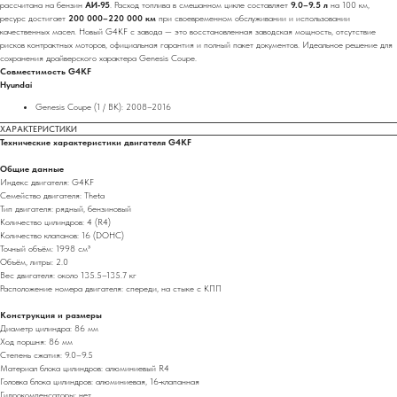
рассчитана на бензин
АИ‑95
. Расход топлива в смешанном цикле составляет
9.0–9.5 л
на 100 км,
ресурс достигает
200 000–220 000 км
при своевременном обслуживании и использовании
качественных масел. Новый G4KF с завода — это восстановленная заводская мощность, отсутствие
рисков контрактных моторов, официальная гарантия и полный пакет документов. Идеальное решение для
сохранения драйверского характера Genesis Coupe.
Совместимость G4KF
Hyundai
Genesis Coupe (1 / BK): 2008–2016
ХАРАКТЕРИСТИКИ
Технические характеристики двигателя G4KF
Общие данные
Индекс двигателя: G4KF
Семейство двигателя: Theta
Тип двигателя: рядный, бензиновый
Количество цилиндров: 4 (R4)
Количество клапанов: 16 (DOHC)
Точный объём: 1998 см³
Объём, литры: 2.0
Вес двигателя: около 135.5–135.7 кг
Расположение номера двигателя: спереди, на стыке с КПП
Конструкция и размеры
Диаметр цилиндра: 86 мм
Ход поршня: 86 мм
Степень сжатия: 9.0–9.5
Материал блока цилиндров: алюминиевый R4
Головка блока цилиндров: алюминиевая, 16‑клапанная
Гидрокомпенсаторы: нет