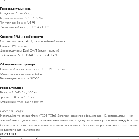
Производительность
Мощность: 213–275 л.с.
Крутящий момент: 302–373 Нм
Тип топлива: бензин АИ‑95
Экологический класс: ЕВРО 4 / ЕВРО 5
Система ГРМ и особенности
Система питания: T‑MPi, распределённый впрыск
Привод ГРМ: цепной
Фазорегуляторы: Dual CVVT (впуск и выпуск)
Турбонаддув: MHI TD04L‑13T / TD04HL‑19T
Обслуживание и ресурс
Примерный ресурс двигателя: ~200–220 тыс. км
Объём масла в двигателе: 5.3 л
Рекомендуемое масло: 5W‑30
Расход топлива
Город: ~12.3–13.5 л / 100 км
Трасса: ~7.0–7.1 л / 100 км
Смешанный: ~9.0–9.5 л / 100 км
Совет для Тильды:
Используйте текстовые блоки (TX01, TX16). Заголовки разделов оформите как H3, а параметры — как
обычный текст с двоеточием. Горизонтальные линии (---) создадут визуальное разделение между блоками.
Для раздела «Расход топлива» можно использовать колонки, чтобы значения располагались в две колонки
на десктопе для компактности.
ДОСТАВКА
Мы организуем быструю и
бесплатную доставку двигателей по всей России
— в любой регион и