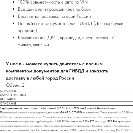
100% совместимость с авто по VIN
Все двигатели проходят тест на брак
Бесплатная доставка по всей России
Полный пакет документов для ГИБДД (Договор купли
продажи )
Комплектация: ДВС , прокладки, свечи, масляный
фильтр, шпильки
У нас вы можете купить двигатель с полным
комплектом документов для ГИБДД и заказать
доставку в любой город России
Объем: 2
ОПИСАНИЕ
ХАРАКТЕРИСТИКИ
ДОСТАВКА
ОПИСАНИЕ
Турбированный двигатель Theta: новый G4KF 2.0 T‑MPi для Hyundai Genesis Coupe
Проверенный рядный 4‑цилиндровый двигатель
G4KF 2.0 T‑MPi
из семейства Theta, который с 2008 по
2016 год устанавливался на купе Hyundai Genesis Coupe первого поколения. Этот мотор с системой
распределенного впрыска и турбонаддувом MHI TD04 развивает
213–275 л.с.
и до
373 Нм
крутящего
момента в зависимости от версии, обеспечивая драйверскую динамику и быстрый разгон. Конструкция
включает алюминиевый блок R4, 16‑клапанную головку DOHC, цепной привод ГРМ, систему Dual CVVT и