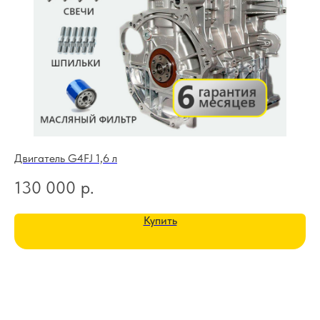
Двигатель G4FJ 1,6 л
Дв
130 000
р.
1
Купить