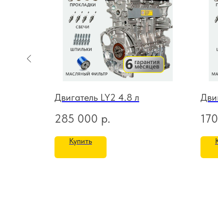
л
Двигатель LY2 4.8 л
Дви
285 000
р.
170
Купить