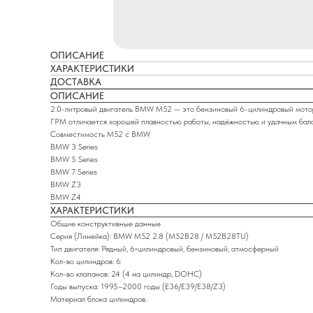
ОПИСАНИЕ
ХАРАКТЕРИСТИКИ
ДОСТАВКА
ОПИСАНИЕ
2.0-литровый двигатель BMW M52 — это бензиновый 6-цилиндровый мотор
ГРМ отличается хорошей плавностью работы, надёжностью и удачным бал
Совместимость M52 с BMW
BMW 3 Series
BMW 5 Series
BMW 7 Series
BMW Z3
BMW Z4
ХАРАКТЕРИСТИКИ
Общие конструктивные данные
Серия (Линейка): BMW M52 2.8 (M52B28 / M52B28TU)
Тип двигателя: Рядный, 6‑цилиндровый, бензиновый, атмосферный
Кол-во цилиндров: 6
Кол-во клапанов: 24 (4 на цилиндр, DOHC)
Годы выпуска: 1995–2000 годы (E36/E39/E38/Z3)
Материал блока цилиндров: