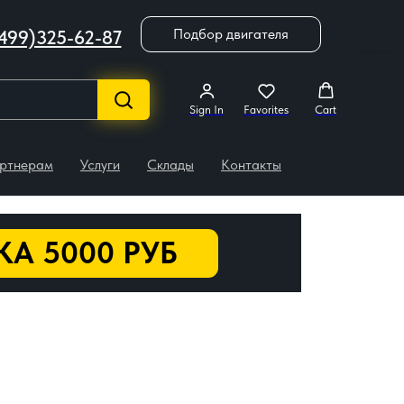
Подбор двигателя
499)325-62-87
Sign In
Favorites
Cart
ртнерам
Услуги
Склады
Контакты
А 5000 РУБ