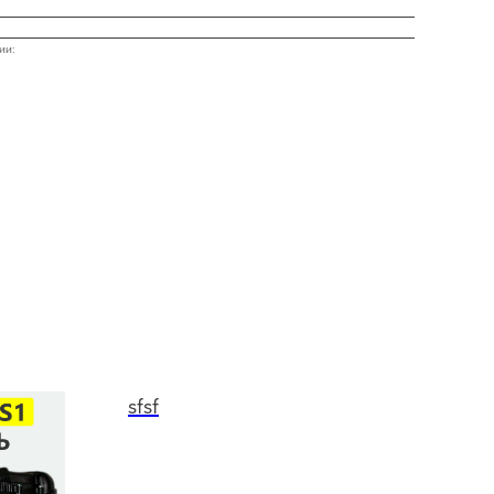
ии:
sfsf