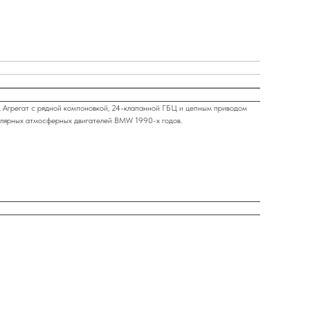
 Агрегат с рядной компоновкой, 24-клапанной ГБЦ и цепным приводом
улярных атмосферных двигателей BMW 1990-х годов.