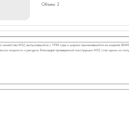
Объем: 2
 семейства M52, выпускавшийся с 1994 года и широко применявшийся на моделях BMW.
ансом мощности и ресурса. Благодаря проверенной конструкции M52 стал одним из поп