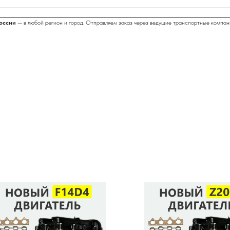
России
— в любой регион и город. Отправляем заказ через ведущие транспортные компан