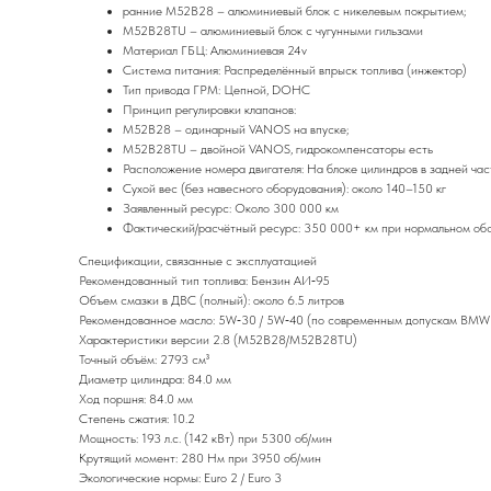
ранние M52B28 – алюминиевый блок с никелевым покрытием;
M52B28TU – алюминиевый блок с чугунными гильзами
Материал ГБЦ: Алюминиевая 24v
Система питания: Распределённый впрыск топлива (инжектор)
Тип привода ГРМ: Цепной, DOHC
Принцип регулировки клапанов:
M52B28 – одинарный VANOS на впуске;
M52B28TU – двойной VANOS, гидрокомпенсаторы есть
Расположение номера двигателя: На блоке цилиндров в задней час
Сухой вес (без навесного оборудования): около 140–150 кг
Заявленный ресурс: Около 300 000 км
Фактический/расчётный ресурс: 350 000+ км при нормальном об
Спецификации, связанные с эксплуатацией
Рекомендованный тип топлива: Бензин АИ‑95
Объем смазки в ДВС (полный): около 6.5 литров
Рекомендованное масло: 5W‑30 / 5W‑40 (по современным допускам BMW L
Характеристики версии 2.8 (M52B28/M52B28TU)
Точный объём: 2793 см³
Диаметр цилиндра: 84.0 мм
Ход поршня: 84.0 мм
Степень сжатия: 10.2
Мощность: 193 л.с. (142 кВт) при 5300 об/мин
Крутящий момент: 280 Нм при 3950 об/мин
Экологические нормы: Euro 2 / Euro 3