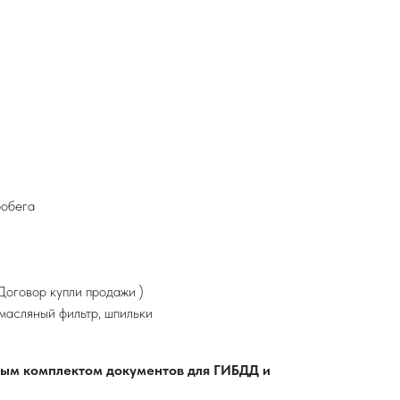
робега
оговор купли продажи )
 масляный фильтр, шпильки
лным комплектом документов для ГИБДД и