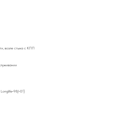
ти, возле стыка с КПП
служивании
onglife‑98/‑01)