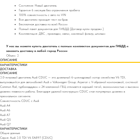
Состояние: Новый двигатель
Гарантия 6 месяцев без ограничения пробега
100% совместимость с авто по VIN
Все двигатели проходят тест на брак
Бесплатная доставка по всей России
Полный пакет документов для ГИБДД (Договор купли продажи )
Комплектация: ДВС , прокладки, свечи, масляный фильтр, шпильки
У нас вы можете купить двигатель с полным комплектом документов для ГИБДД и
заказать доставку в любой город России
Объем: 3
ОПИСАНИЕ
ХАРАКТЕРИСТИКИ
ДОСТАВКА
ОПИСАНИЕ
3.0-литровый двигатель Audi CDUC — это дизельный 6-цилиндровый мотор семейства V6 TDI,
выпускавшийся для автомобилей Audi и Volkswagen Group. Агрегат с V-образной компоновкой, системой
Common Rail, турбонаддувом и 24-клапанной ГБЦ отличается хорошей тягой, экономичностью и высоким
уровнем плавности работы. Благодаря удачной конструкции CDUC стал популярным дизелем в
премиальном сегменте.
Совместимость CDUC с Audi
Audi A4
Audi A6
Audi A7
Audi Q5
Audi Q7
ХАРАКТЕРИСТИКИ
Общие данные
Серия: Audi 3.0 TDI V6 EA897 (CDUC)