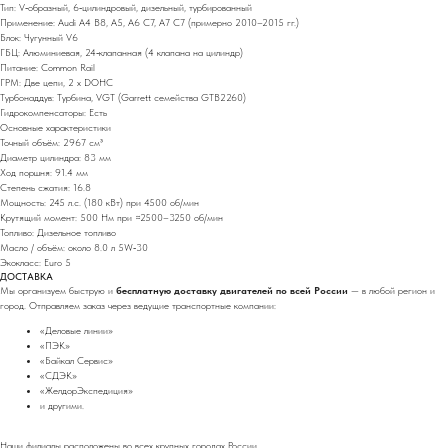
Тип: V‑образный, 6‑цилиндровый, дизельный, турбированный
Применение: Audi A4 B8, A5, A6 C7, A7 C7 (примерно 2010–2015 гг.)
Блок: Чугунный V6
ГБЦ: Алюминиевая, 24‑клапанная (4 клапана на цилиндр)
Питание: Common Rail
ГРМ: Две цепи, 2 x DOHC
Турбонаддув: Турбина, VGT (Garrett семейства GTB2260)
Гидрокомпенсаторы: Есть
Основные характеристики
Точный объём: 2967 см³
Диаметр цилиндра: 83 мм
Ход поршня: 91.4 мм
Степень сжатия: 16.8
Мощность: 245 л.с. (180 кВт) при 4500 об/мин
Крутящий момент: 500 Нм при ≈2500–3250 об/мин
Топливо: Дизельное топливо
Масло / объём: около 8.0 л 5W‑30
Экокласс: Euro 5
ДОСТАВКА
Мы организуем быструю и
бесплатную доставку двигателей по всей России
— в любой регион и
город. Отправляем заказ через ведущие транспортные компании:
«Деловые линии»
«ПЭК»
«Байкал Сервис»
«СДЭК»
«ЖелдорЭкспедиция»
и другими.
Наши филиалы расположены во всех крупных городах России.